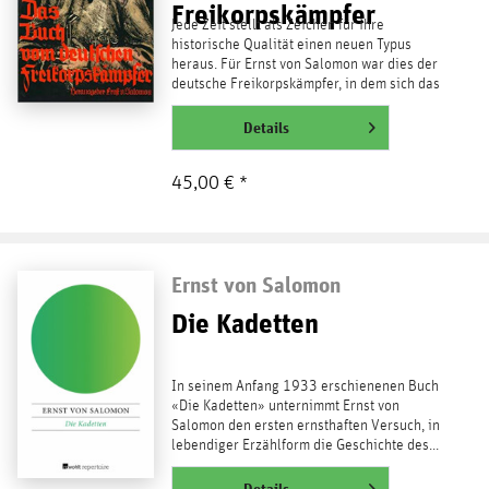
Freikorpskämpfer
Jede Zeit stellt als Zeichen für ihre
historische Qualität einen neuen Typus
heraus. Für Ernst von Salomon war dies der
deutsche Freikorpskämpfer, in dem sich das
symbolische...
weiterlesen
Details
45,00 € *
Ernst von Salomon
Die Kadetten
In seinem Anfang 1933 erschienenen Buch
«Die Kadetten» unternimmt Ernst von
Salomon den ersten ernsthaften Versuch, in
lebendiger Erzählform die Geschichte des...
weiterlesen
Details