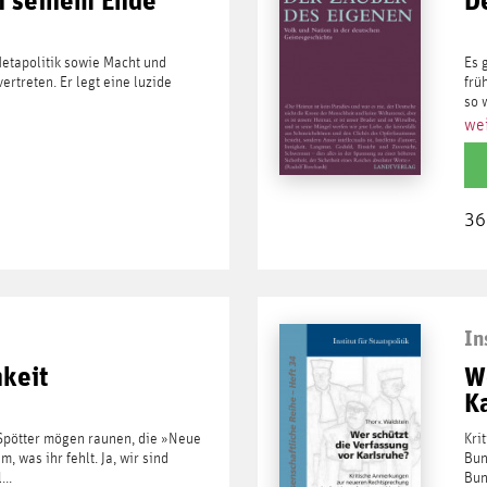
Metapolitik sowie Macht und
Es 
vertreten. Er legt eine luzide
frü
so 
wei
36
In
hkeit
W
K
 Spötter mögen raunen, die »Neue
Kri
 was ihr fehlt. Ja, wir sind
Bun
..
Bun