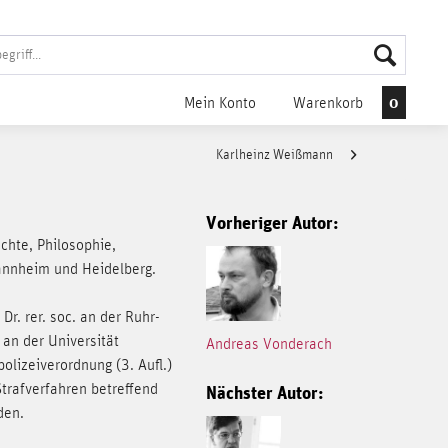
0
Mein Konto
Warenkorb
Karlheinz Weißmann
Vorheriger Autor:
hte, Philosophie,
annheim und Heidelberg.
r. rer. soc. an der Ruhr-
 an der Universität
Andreas Vonderach
lizeiverordnung (3. Aufl.)
Strafverfahren betreffend
Nächster Autor:
den.