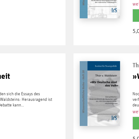
wei
5,
Th
heit
»
den sich die Essays des
Noc
 Waldsteins: Herausragend ist
ver
ebatte kann...
deu
wei
5,