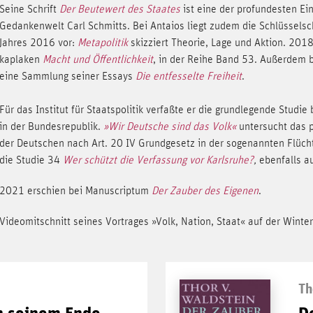
Seine Schrift
Der Beutewert des Staates
ist eine der profundesten Ei
Gedankenwelt Carl Schmitts. Bei Antaios liegt zudem die Schlüsselsc
Jahres 2016 vor:
Metapolitik
skizziert Theorie, Lage und Aktion. 2018
kaplaken
Macht und Öffentlichkeit
, in der Reihe Band 53. Außerdem b
eine Sammlung seiner Essays
Die entfesselte Freiheit
.
Für das Institut für Staatspolitik verfaßte er die grundlegende Studi
in der Bundesrepublik.
»Wir Deutsche sind das Volk«
untersucht das p
der Deutschen nach Art. 20 IV Grundgesetz in der sogenannten Flücht
die Studie 34
Wer schützt die Verfassung vor Karlsruhe?
,
ebenfalls au
2021 erschien bei Manuscriptum
Der Zauber des Eigenen
.
Videomitschnitt seines Vortrages »Volk, Nation, Staat« auf der Win
Th
h seinem Ende
D