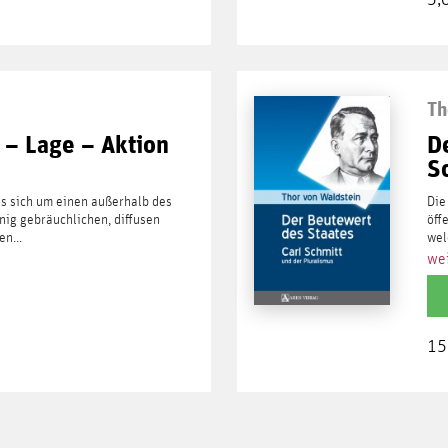
Th
 – Lage – Aktion
D
Sc
es sich um einen außerhalb des
Die
nig gebräuchlichen, diffusen
öff
n...
wel
wei
15