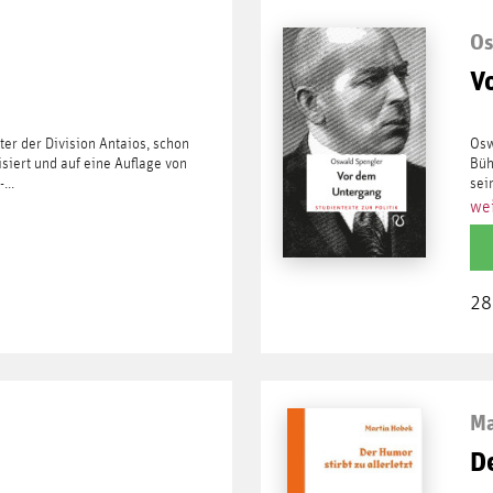
Os
V
ter der Division Antaios, schon
Osw
siert und auf eine Auflage von
Büh
...
sei
wei
28
Ma
De