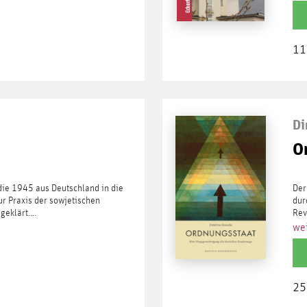
11
Di
O
die 1945 aus Deutschland in die
Der
ur Praxis der sowjetischen
dur
eklärt....
Rev
wei
25