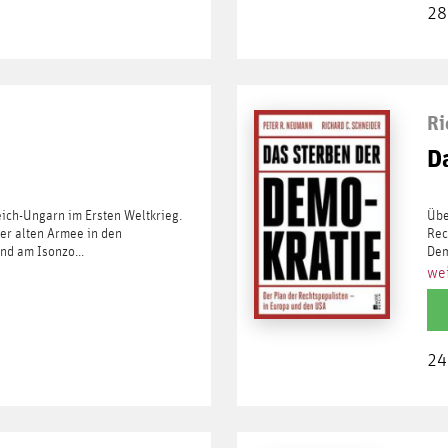
28
Ri
D
ich-Ungarn im Ersten Weltkrieg.
Übe
er alten Armee in den
Rec
d am Isonzo...
Dem
wei
24