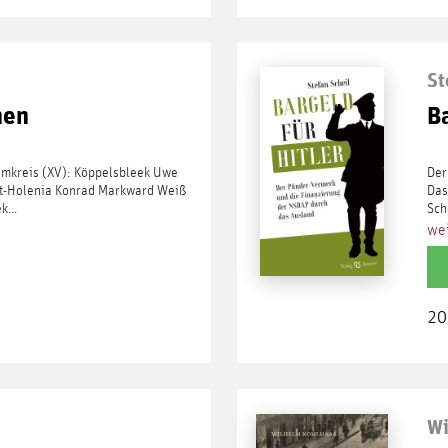
St
nen
Ba
 Umkreis (XV): Köppelsbleek Uwe
Der
et-Holenia Konrad Markward Weiß
Das
...
Sch
wei
20
Wi