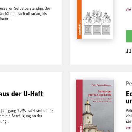
esseren Selbstverständnis der
wei
fühlt es sich oft so an, als
inem...
11
Pe
aus der U-Haft
E
un
 Jahrgang 1999, sitzt seit dem 5.
Pet
hm die Beteiligung an der
vie
ung...
Zar
wei