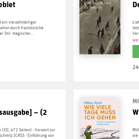
ebiet
D
t ein vierzehnteiliger
Lie
ation durch französische
let
 Stil: magischer...
Ver
wei
24
Mi
sausgabe] – (2
W
(XII, 472 Seiten) - Vorwort zur
Mil
Schmitz ICRSS - Einführung von
sie