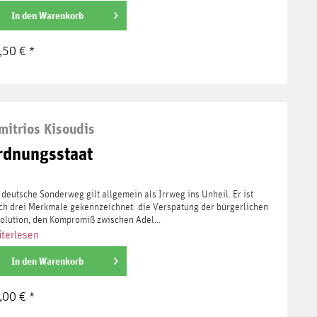
In den
Warenkorb
,50 € *
mitrios Kisoudis
rdnungsstaat
 deutsche Sonderweg gilt allgemein als Irrweg ins Unheil. Er ist
ch drei Merkmale gekennzeichnet: die Verspätung der bürgerlichen
olution, den Kompromiß zwischen Adel...
terlesen
In den
Warenkorb
,00 € *