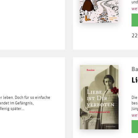
und
wei
22
Ba
Li
r leben. Doch für so einfache
Die
andet im Gefängnis,
bes
enig später...
Jün
wei