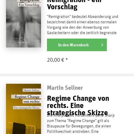
Vorschlag
"Remigration" bedeutet Abwanderung und
bezeichnet damit einen ebenso normalen
Vorgang wie den der Anwerbung von
Gastarbeitern oder die zeitlich begrenzte
Aufnahme von...
weiterlesen
In den
Warenkorb
20,00 € *
Martin Sellner
Regime Change von
rechts. Eine
strategische Skizze
Die Analyse des Vordenkers Gene Sharp
zum Thema "Regime Change" gilt als
Blaupause für Bewegungen, die einen
Politikwechsel anstreben. Eine