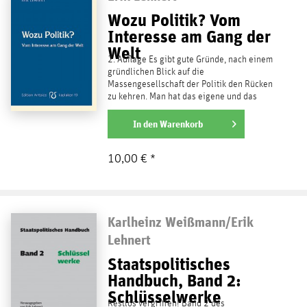
Wozu Politik? Vom
Interesse am Gang der
Welt
2. Auflage Es gibt gute Gründe, nach einem
gründlichen Blick auf die
Massengesellschaft der Politik den Rücken
zu kehren. Man hat das eigene und das
Leben der Familie geordnet:...
weiterlesen
In den
Warenkorb
10,00 € *
Karlheinz Weißmann/Erik
Lehnert
Staatspolitisches
Handbuch, Band 2:
Schlüsselwerke
Restlos vergriffen! Band 2 des