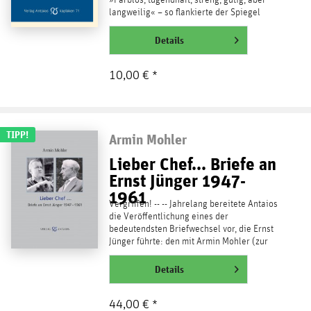
»Farblos, tugendhaft, streng, gütig, aber
langweilig« – so flankierte der Spiegel
nach...
weiterlesen
Details
10,00 € *
TIPP!
Armin Mohler
Lieber Chef... Briefe an
Ernst Jünger 1947-
1961
Vergriffen! -- -- Jahrelang bereitete Antaios
die Veröffentlichung eines der
bedeutendsten Briefwechsel vor, die Ernst
Jünger führte: den mit Armin Mohler (zur
Autorenseite),...
weiterlesen
Details
44,00 € *