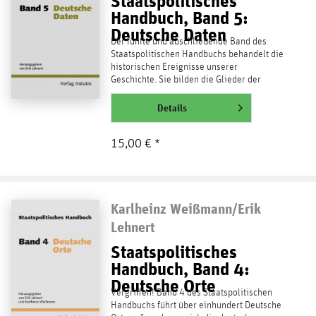
Staatspolitisches
Handbuch, Band 5:
Deutsche Daten
Der fünfte und abschließende Band des
Staatspolitischen Handbuchs behandelt die
historischen Ereignisse unserer
Geschichte. Sie bilden die Glieder der
Kette, die die...
weiterlesen
Details
15,00 € *
Karlheinz Weißmann/Erik
Lehnert
Staatspolitisches
Handbuch, Band 4:
Deutsche Orte
Vergriffen! Band 4 des Staatspolitischen
Handbuchs führt über einhundert Deutsche