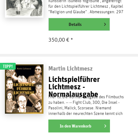
Künstlerin Tsuneko Yōgitsune , angefertigt
für den Lichtspielführer Lichtmesz , Kapitel
"Religion und Glaube" . Abmessungen: 297
x 420 mm, DIN...
weiterlesen
Details
350,00 € *
TIPP!
Martin Lichtmesz
Lichtspielführer
Lichtmesz -
Normalausgabe
Hier ist die Normal-Ausgabe des Filmbuchs
zu haben. -- -- Fight Club, 300, Die Insel -
Pasolini, Malick, Scorsese: Niemand
innerhalb der neurechten Szene kennt sich
auch nur...
weiterlesen
In den
Warenkorb