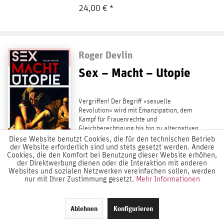
24,00 € *
Roger Devlin
Sex – Macht – Utopie
Vergriffen! Der Begriff »sexuelle
Revolution« wird mit Emanzipation, dem
Kampf für Frauenrechte und
Gleichberechtigung bis hin zu alternativen
Beziehungs- und...
Diese Website benutzt Cookies, die für den technischen Betrieb
der Website erforderlich sind und stets gesetzt werden. Andere
weiterlesen
Details
Cookies, die den Komfort bei Benutzung dieser Website erhöhen,
der Direktwerbung dienen oder die Interaktion mit anderen
Websites und sozialen Netzwerken vereinfachen sollen, werden
9,00 € *
nur mit Ihrer Zustimmung gesetzt.
Mehr Informationen
Ablehnen
Konfigurieren
Ellen Kositza