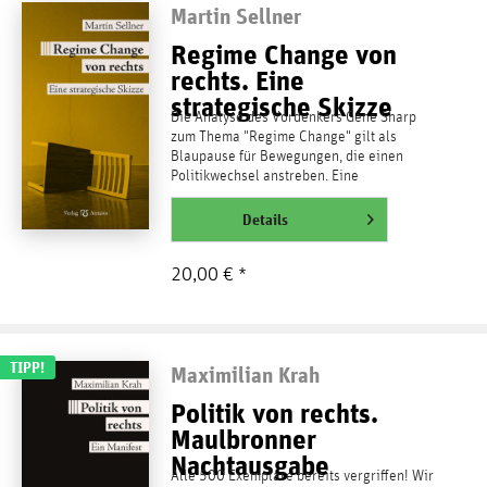
Martin Sellner
Regime Change von
rechts. Eine
strategische Skizze
Die Analyse des Vordenkers Gene Sharp
zum Thema "Regime Change" gilt als
Blaupause für Bewegungen, die einen
Politikwechsel anstreben. Eine
Infragestellung des Systems ist dafür...
weiterlesen
Details
20,00 € *
TIPP!
Maximilian Krah
Politik von rechts.
Maulbronner
Nachtausgabe
Alle 500 Exemplare bereits vergriffen! Wir