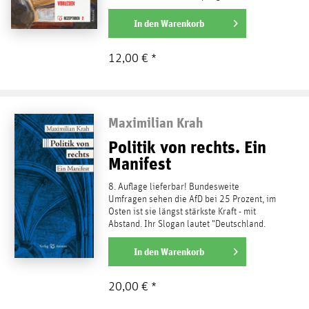
Welt der Bücher zu...
weiterlesen
In den
Warenkorb
12,00 € *
Maximilian Krah
Politik von rechts. Ein
Manifest
8. Auflage lieferbar! Bundesweite
Umfragen sehen die AfD bei 25 Prozent, im
Osten ist sie längst stärkste Kraft - mit
Abstand. Ihr Slogan lautet "Deutschland.
Aber normal", ihre...
weiterlesen
In den
Warenkorb
20,00 € *