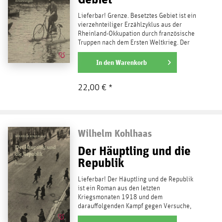
Lieferbar! Grenze. Besetztes Gebiet ist ein
vierzehnteiliger Erzählzyklus aus der
Rheinland-Okkupation durch französische
Truppen nach dem Ersten Weltkrieg. Der
Stil: magischer...
weiterlesen
In den
Warenkorb
22,00 € *
Wilhelm Kohlhaas
Der Häuptling und die
Republik
Lieferbar! Der Häuptling und de Republik
ist ein Roman aus den letzten
Kriegsmonaten 1918 und dem
darauffolgenden Kampf gegen Versuche,
sozialistische Räterepubliken zu...