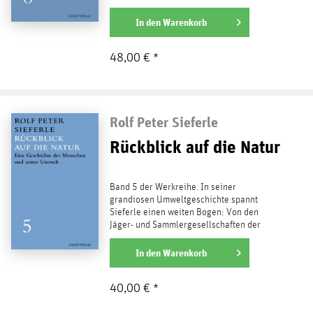
ihre diversen Verläufe in den
Schlüsselstaaten...
In den
Warenkorb
weiterlesen
48,00 € *
Rolf Peter Sieferle
Rückblick auf die Natur
Band 5 der Werkreihe. In seiner
grandiosen Umweltgeschichte spannt
Sieferle einen weiten Bogen: Von den
Jäger- und Sammlergesellschaften der
Altsteinzeit über die...
weiterlesen
In den
Warenkorb
40,00 € *