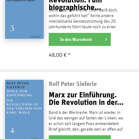
biographische...
Band 3 der Werkreihe. „Man weiß doch,
wohin das geführt hat!“ Keine andere
intellektuelle Geistesströmung des 20.
Jahrhunderts führt heute noch zu einer
derart impulsiven Abwehr...
weiterlesen
In den
Warenkorb
48,00 € *
Rolf Peter Sieferle
Marx zur Einführung.
Die Revolution in der...
Band 4 der Werkreihe. Marx ist wieder in .
Und das weniger auf Seiten der Linken, wo
er schon seit langem Poes entwendetem
Brief gleicht, den, gerade weil er offen auf
dem Tisch...