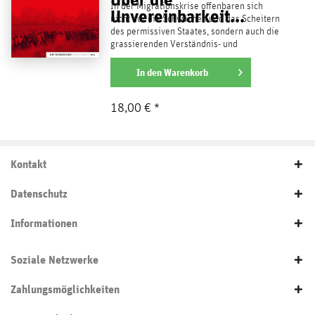
In der Migrationskrise offenbaren sich
Unvereinbarkeit...
nicht nur die Schwächen und das Scheitern
des permissiven Staates, sondern auch die
grassierenden Verständnis- und
Erklärungsnöte der...
weiterlesen
In den
Warenkorb
18,00 € *
Kontakt
Datenschutz
Informationen
Soziale Netzwerke
Zahlungsmöglichkeiten