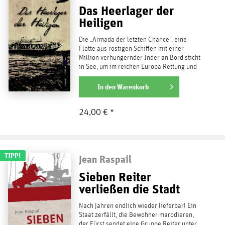
Das Heerlager der
Heiligen
Die „Armada der letzten Chance“, eine
Flotte aus rostigen Schiffen mit einer
Million verhungernder Inder an Bord sticht
in See, um im reichen Europa Rettung und
eine neue Heimat...
weiterlesen
In den
Warenkorb
24,00 € *
TIPP!
Jean Raspail
Sieben Reiter
verließen die Stadt
Nach Jahren endlich wieder lieferbar! Ein
Staat zerfällt, die Bewohner marodieren,
der Fürst sendet eine Gruppe Reiter unter