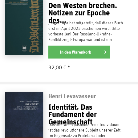
Den Westen brechen.
Notizen zur Epoche
des...
Jungeuropa hat mitgeteilt, daß dieses Buch
erst im April 2023 erscheinen wird. Bitte
vorbestellen! Der Russland-Ukraine-
Konflikt zeigt: Europa war und ist ein
fremdbestimmtes...
weiterlesen
In den
Warenkorb
32,00 € *
Henri Levavasseur
Identität. Das
Fundament der
Gemeinschaft
Das liberale, »postmoderne« Individuum
ist das revolutionäre Subjekt unserer Zeit.
Im Gegensatz zu Proletariat oder