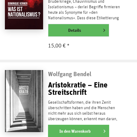
Bruderkriege, Chauvinismus und
Isolationismus – derlei Begriffe firmieren
heute als Synonyme für »den
Nationalismus«. Dass diese Etikettierung
keine Gültigkeit besitzt, haben...
weiterlesen
Details
15,00 € *
Wolfgang Bendel
Aristokratie – Eine
Streitschrift
Gesellschaftsformen, die ihren Zenit
überschritten haben und die Menschen
nicht mehr aus sich selbst heraus
überzeugen können, erkennt man daran,
dass sie repressiver,...
weiterlesen
In den
Warenkorb