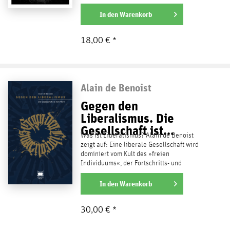
Zwischen einer...
weiterlesen
In den
Warenkorb
18,00 € *
Alain de Benoist
Gegen den
Liberalismus. Die
Gesellschaft ist...
Was ist Liberalismus? Alain de Benoist
zeigt auf: Eine liberale Gesellschaft wird
dominiert vom Kult des »freien
Individuums«, der Fortschritts- und
Menschenrechtsideologie, der...
weiterlesen
In den
Warenkorb
30,00 € *