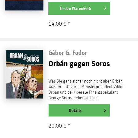
fanatische...
weiterlesen
In den
Warenkorb
14,00 € *
Gábor G. Fodor
Orbán gegen Soros
Was Sie ganz sicher noch nicht über Orbán
wußten … Ungarns Ministerpräsident Viktor
Orbán und der liberale Finanzspekulant
George Soros stehen sich als
unversöhnliche...
weiterlesen
Details
20,00 € *