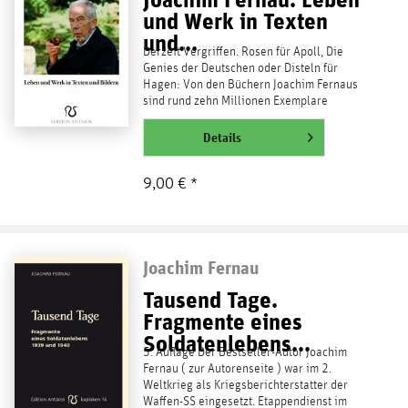
und Werk in Texten
und...
Derzeit Vergriffen. Rosen für Apoll, Die
Genies der Deutschen oder Disteln für
Hagen: Von den Büchern Joachim Fernaus
sind rund zehn Millionen Exemplare
verkauft worden. Das...
weiterlesen
Details
9,00 € *
Joachim Fernau
Tausend Tage.
Fragmente eines
Soldatenlebens...
5. Auflage Der Bestseller-Autor Joachim
Fernau ( zur Autorenseite ) war im 2.
Weltkrieg als Kriegsberichterstatter der
Waffen-SS eingesetzt. Etappendienst im