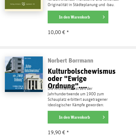
Originalität in Städteplanung und -bau.
Doch die Sphäre der...
weiterlesen
In den
Warenkorb
10,00 € *
Norbert Borrmann
Kulturbolschewismus
oder "Ewige
Ordnung"....
Die Architektur ist seit der
Jahrhundertwende um 1900 zum
Schauplatz erbittert ausgetragener
ideologischer Kämpfe geworden:
Klassizismus gegen Gründerzeit, Bauhaus
versus...
In den
Warenkorb
weiterlesen
19,90 € *