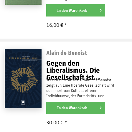
bedarf eines...
weiterlesen
In den
Warenkorb
16,00 € *
Alain de Benoist
Gegen den
Liberalismus. Die
Gesellschaft ist...
Was ist Liberalismus? Alain de Benoist
zeigt auf: Eine liberale Gesellschaft wird
dominiert vom Kult des »freien
Individuums«, der Fortschritts- und
Menschenrechtsideologie, der...
weiterlesen
In den
Warenkorb
30,00 € *