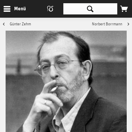
Menü
Günter Zehm
Norbert Borrmann