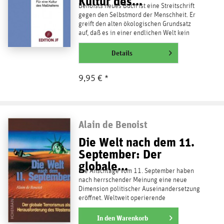
Kultur des...
Benoists neues Buch ist eine Streitschrift
gegen den Selbstmord der Menschheit. Er
greift den alten ökologischen Grundsatz
auf, daß es in einer endlichen Welt kein
unendliches...
weiterlesen
Details
9,95 € *
Alain de Benoist
Die Welt nach dem 11.
September: Der
globale...
Die Anschläge vom 11. September haben
nach herrschender Meinung eine neue
Dimension politischer Auseinandersetzung
eröffnet. Weltweit operierende
Terrorgruppen sollen die...
weiterlesen
In den
Warenkorb