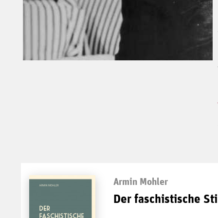
Armin Mohler
Der faschistische Sti