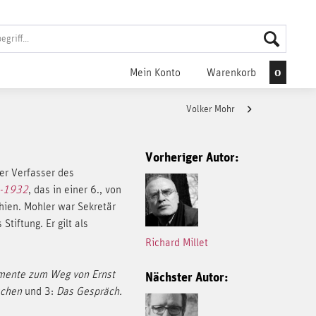
0
Mein Konto
Warenkorb
Volker Mohr
Vorheriger Autor:
er Verfasser des
8-1932
, das in einer 6., von
hien. Mohler war Sekretär
Stiftung. Er gilt als
Richard Millet
umente zum Weg von Ernst
Nächster Autor:
schen
und 3:
Das Gespräch.