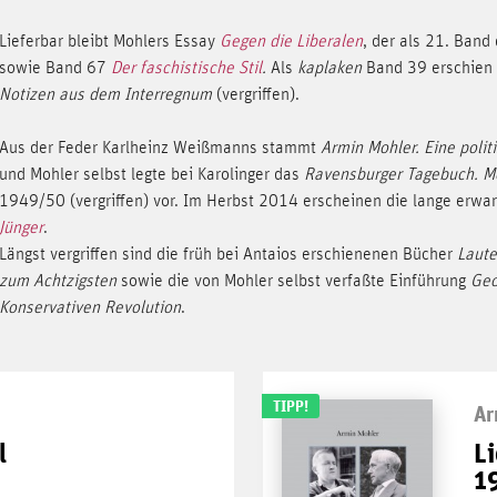
Lieferbar bleibt Mohlers Essay
Gegen die Liberalen
, der als 21. Band
sowie Band 67
Der faschistische Stil
.
Als
kaplaken
Band 39 erschien
Notizen aus dem Interregnum
(vergriffen).
Aus der Feder Karlheinz Weißmanns stammt
Armin Mohler. Eine polit
und Mohler selbst legte bei Karolinger das
Ravensburger Tagebuch. Me
1949/50 (vergriffen) vor. Im Herbst 2014 erscheinen die lange erwa
Jünger
.
Längst vergriffen sind die früh bei Antaios erschienenen Bücher
Laute
zum Achtzigsten
sowie die von Mohler selbst verfaßte Einführung
Geo
Konservativen Revolution
.
TIPP!
Ar
l
Li
1