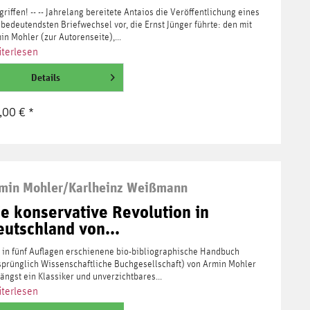
griffen! -- -- Jahrelang bereitete Antaios die Veröffentlichung eines
 bedeutendsten Briefwechsel vor, die Ernst Jünger führte: den mit
in Mohler (zur Autorenseite),...
terlesen
Details
,00 € *
min Mohler/Karlheinz Weißmann
ie konservative Revolution in
eutschland von...
 in fünf Auflagen erschienene bio-bibliographische Handbuch
sprünglich Wissenschaftliche Buchgesellschaft) von Armin Mohler
 längst ein Klassiker und unverzichtbares...
terlesen