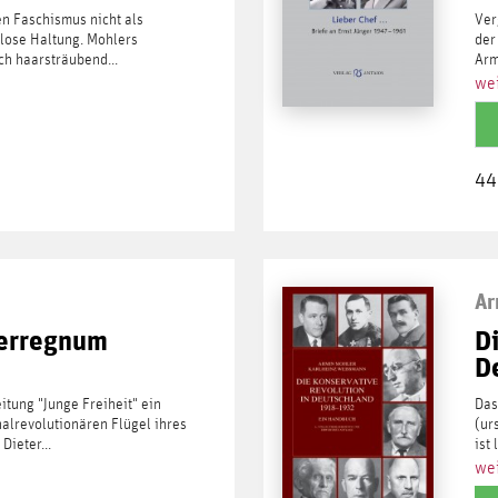
en Faschismus nicht als
Ver
tlose Haltung. Mohlers
der
ch haarsträubend...
Arm
wei
44
Ar
terregnum
D
D
tung "Junge Freiheit" ein
Das
nalrevolutionären Flügel ihres
(ur
Dieter...
ist
wei