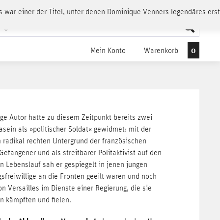
s war einer der Titel, unter denen Dominique Venners legendäres er
0
Mein Konto
Warenkorb
ige Autor hatte zu diesem Zeitpunkt bereits zwei
sein als »politischer Soldat« gewidmet: mit der
m radikal rechten Untergrund der französischen
 Gefangener und als streitbarer Politaktivist auf den
n Lebenslauf sah er gespiegelt in jenen jungen
sfreiwillige an die Fronten geeilt waren und noch
 Versailles im Dienste einer Regierung, die sie
n kämpften und fielen.