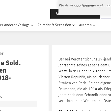
Ein deutscher Heldenkampf
– da
Antaios liefert jedes Buch
er anderer Verlage
Zeitschrift Sezession
Autoren
er
Der bei Veröffentlichung 39-jähr
e Sold.
Jahrzehnte seines Lebens dem Da
hen
Waffe in der Hand in Algerien, i
918-
Vierten Republik, als politischer
Straßen von Paris. Seinen eigene
Deutschen, die ab 1914 als Krieg
Jahre nach dem Schandfrieden von
-6
verachteten, in Westen und Oste
en