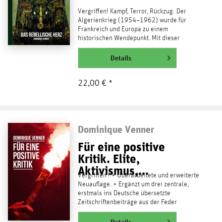
Vergriffen! Kampf, Terror, Rückzug: Der
Algerienkrieg (1954–1962) wurde für
Frankreich und Europa zu einem
historischen Wendepunkt. Mit dieser
Ahnung kämpften Freiwillige jeden...
weiterlesen
Details
22,00 € *
Dominique Venner
Für eine positive
Kritik. Elite,
Aktivismus,...
Vergriffen ! + Überarbeitete und erweiterte
Neuauflage. + Ergänzt um drei zentrale,
erstmals ins Deutsche übersetzte
Zeitschriftenbeiträge aus der Feder
Dominique Venners! +...
weiterlesen
Details