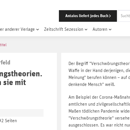
Antaios liefert jedes Buch
er anderer Verlage
Zeitschrift Sezession
Autoren
titel
feld
Der Begriff "Verschwörungstheori
Waffe in der Hand derjenigen, di
ngstheorien.
Meinung" berufen können – auf d
 sie mit
denkende Mensch" weiß.
Am Beispiel der Corona-Maßnahme
amtlichen und zivilgesellschaftl
Maßen tödlichen Pandemie wider
"Verschwörungstheorie" versehen
92 Seiten
ausgeschlossen. Es war nicht nu