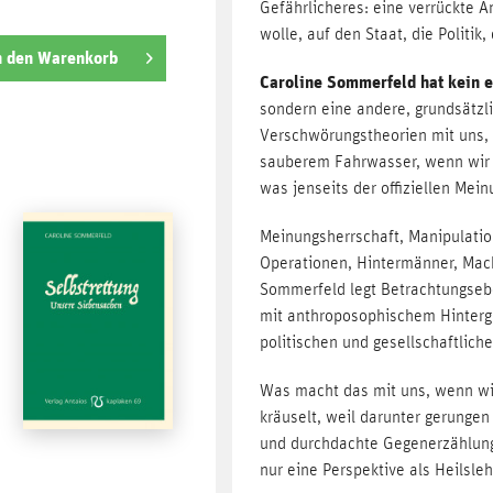
Gefährlicheres: eine verrückte 
wolle, auf den Staat, die Politik
n den
Warenkorb
Caroline Sommerfeld hat kein 
sondern eine andere, grundsätzl
Verschwörungstheorien mit uns, 
sauberem Fahrwasser, wenn wir 
was jenseits der offiziellen Mei
Meinungsherrschaft, Manipulatio
Operationen, Hintermänner, Mac
Sommerfeld legt Betrachtungsebe
mit anthroposophischem Hintergr
politischen und gesellschaftlich
Was macht das mit uns, wenn wi
kräuselt, weil darunter gerung
und durchdachte Gegenerzählung
nur eine Perspektive als Heilsle