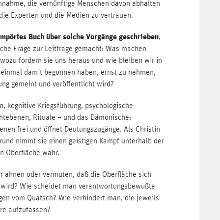
Annahme, die vernünftige Menschen davon abhalten
, die Experten und die Medien zu vertrauen.
empörtes Buch über solche Vorgänge geschrieben
,
iche Frage zur Leitfrage gemacht: Was machen
wozu fordern sie uns heraus und wie bleiben wir in
einmal damit begonnen haben, ernst zu nehmen,
nung gemeint und veröffentlicht wird?
n, kognitive Kriegsführung, psychologische
htebenen, Rituale – und das Dämonische:
nen frei und öffnet Deutungszugänge. Als Christin
und nimmt sie einen geistigen Kampf unterhalb der
en Oberfläche wahr.
r ahnen oder vermuten, daß die Oberfläche sich
en wird? Wie scheidet man verantwortungsbewußte
en vom Quatsch? Wie verhindert man, die jeweils
hre aufzufassen?