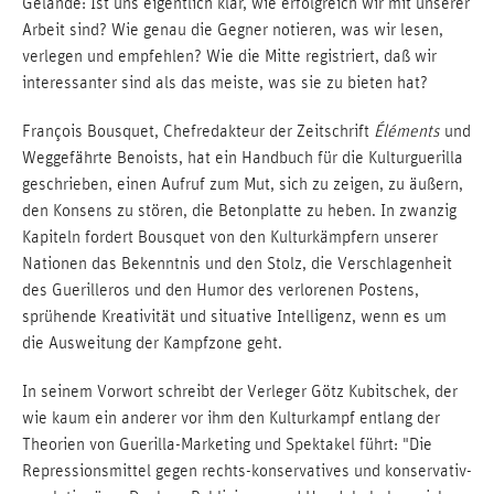
Gelände: Ist uns eigentlich klar, wie erfolgreich wir mit unserer
Arbeit sind? Wie genau die Gegner notieren, was wir lesen,
verlegen und empfehlen? Wie die Mitte registriert, daß wir
interessanter sind als das meiste, was sie zu bieten hat?
François Bousquet, Chefredakteur der Zeitschrift
Éléments
und
Weggefährte Benoists, hat ein Handbuch für die Kulturguerilla
geschrieben, einen Aufruf zum Mut, sich zu zeigen, zu äußern,
den Konsens zu stören, die Betonplatte zu heben. In zwanzig
Kapiteln fordert Bousquet von den Kulturkämpfern unserer
Nationen das Bekenntnis und den Stolz, die Verschlagenheit
des Guerilleros und den Humor des verlorenen Postens,
sprühende Kreativität und situative Intelligenz, wenn es um
die Ausweitung der Kampfzone geht.
In seinem Vorwort schreibt der Verleger Götz Kubitschek, der
wie kaum ein anderer vor ihm den Kulturkampf entlang der
Theorien von Guerilla-Marketing und Spektakel führt: "Die
Repressionsmittel gegen rechts-konservatives und konservativ-