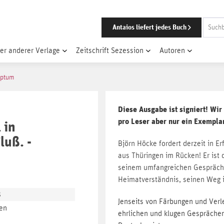
Antaios liefert jedes Buch
er anderer Verlage
Zeitschrift Sezession
Autoren
iptum
Diese Ausgabe ist signiert! Wir
pro Leser aber nur ein Exempla
 in
luß. -
Björn Höcke fordert derzeit in E
aus Thüringen im Rücken! Er ist 
seinem umfangreichen Gesprächs
Heimatverständnis, seinen Weg in
8
Jenseits von Färbungen und Ver
en
ehrlichen und klugen Gesprächen