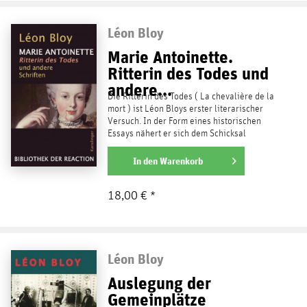
Léon Bloy
Marie Antoinette.
Ritterin des Todes und
andere...
Die Ritterin des Todes ( La chevalière de la
mort ) ist Léon Bloys erster literarischer
Versuch. In der Form eines historischen
Essays nähert er sich dem Schicksal
Marie...
weiterlesen
In den
Warenkorb
18,00 € *
Léon Bloy
Auslegung der
Gemeinplätze