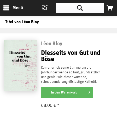
Menü
Titel von Léon Bloy
Léon Bloy
Diesseits von Gut und
Böse
Keiner erhob seine Stimme um die
Jahrhundertwende so laut, grundsätzlich
und genial wie dieser wütende,
schnaubende, angriffslustige Katholik -
eine der Schlüsselfiguren der...
weiterlesen
In den
Warenkorb
68,00 € *