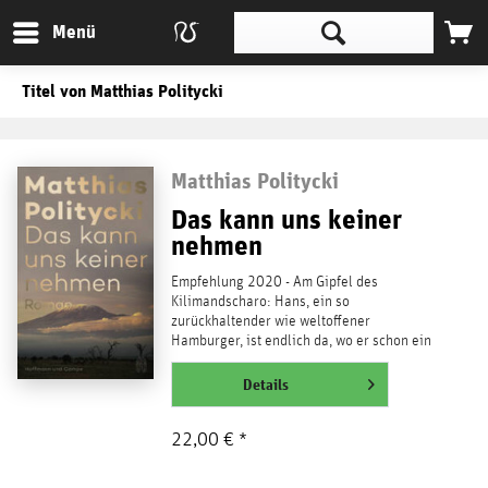
Menü
Titel von Matthias Politycki
Matthias Politycki
Das kann uns keiner
nehmen
Empfehlung 2020 - Am Gipfel des
Kilimandscharo: Hans, ein so
zurückhaltender wie weltoﬀener
Hamburger, ist endlich da, wo er schon ein
halbes Leben lang hinwollte. Hier, auf
dem...
Details
weiterlesen
22,00 € *