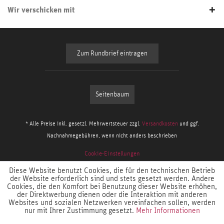
Wir verschicken mit
Zum Rundbrief eintragen
Seitenbaum
* Alle Preise inkl. gesetzl. Mehrwertsteuer zzgl.
Versandkosten
und ggf.
Nachnahmegebühren, wenn nicht anders beschrieben
Cookie-Einstellungen
Diese Website benutzt Cookies, die für den technischen Betrieb
der Website erforderlich sind und stets gesetzt werden. Andere
Cookies, die den Komfort bei Benutzung dieser Website erhöhen,
der Direktwerbung dienen oder die Interaktion mit anderen
Websites und sozialen Netzwerken vereinfachen sollen, werden
nur mit Ihrer Zustimmung gesetzt.
Mehr Informationen