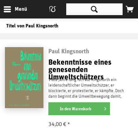
Menü
Titel von Paul Kingsnorth
Paul Kingsnorth
Bekenntnisse eines
genesenden
Umweltschützers
Viele Jahre lang ist Paul Kingsnorth ein
leidenschaftlicher Umweltschützer, er
blockierte, er protestierte, er kämpfte. Doch
dann beginnt die Umweltbewegung damit,
sich auf die...
weiterlesen
In den
Warenkorb
34,00 € *