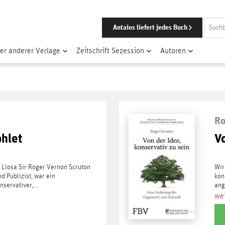
Antaios liefert jedes Buch
er anderer Verlage
Zeitschrift Sezession
Autoren
Ro
phlet
V
Llosa Sir Roger Vernon Scruton
Wir
 Publizist, war ein
kon
servativer,...
ang
wei