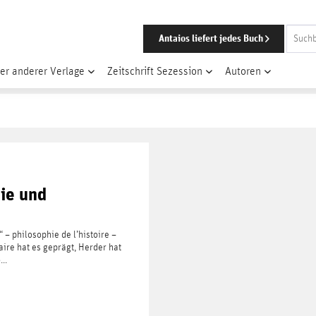
Antaios liefert jedes Buch
er anderer Verlage
Zeitschrift Sezession
Autoren
ie und
 – philosophie de l’histoire –
ire hat es geprägt, Herder hat
..