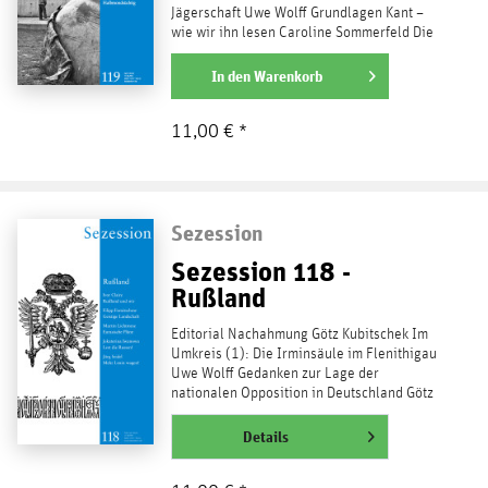
Jägerschaft Uwe Wolff Grundlagen Kant –
wie wir ihn lesen Caroline Sommerfeld Die
Schuld und der...
weiterlesen
In den
Warenkorb
11,00 € *
Sezession
Sezession 118 -
Rußland
Editorial Nachahmung Götz Kubitschek Im
Umkreis (1): Die Irminsäule im Flenithigau
Uwe Wolff Gedanken zur Lage der
nationalen Opposition in Deutschland Götz
Kubitschek Thema...
weiterlesen
Details