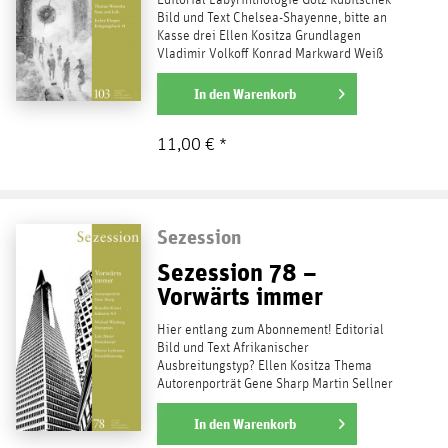
Editorial Labyrinthologie Götz Kubitschek
Bild und Text Chelsea-Shayenne, bitte an
Kasse drei Ellen Kositza Grundlagen
Vladimir Volkoff Konrad Markward Weiß
Inneres Proletariat...
weiterlesen
In den
Warenkorb
11,00 € *
Sezession
Sezession 78 –
Vorwärts immer
Hier entlang zum Abonnement! Editorial
Bild und Text Afrikanischer
Ausbreitungstyp? Ellen Kositza Thema
Autorenporträt Gene Sharp Martin Sellner
Der demobilisierende Mythos...
weiterlesen
In den
Warenkorb