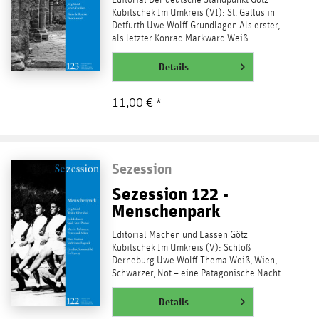
Kubitschek Im Umkreis (VI): St. Gallus in
Detfurth Uwe Wolff Grundlagen Als erster,
als letzter Konrad Markward Weiß
Parlamentarismus und...
weiterlesen
Details
11,00 € *
Sezession
Sezession 122 -
Menschenpark
Editorial Machen und Lassen Götz
Kubitschek Im Umkreis (V): Schloß
Derneburg Uwe Wolff Thema Weiß, Wien,
Schwarzer, Not – eine Patagonische Nacht
Volker Zierke Wo befindet sich...
weiterlesen
Details