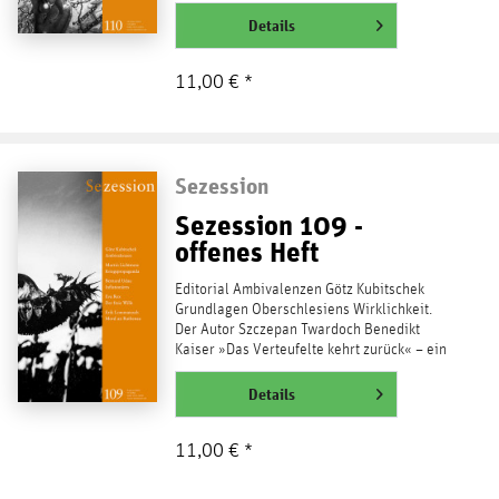
Diersch...
weiterlesen
Details
11,00 € *
Sezession
Sezession 109 -
offenes Heft
Editorial Ambivalenzen Götz Kubitschek
Grundlagen Oberschlesiens Wirklichkeit.
Der Autor Szczepan Twardoch Benedikt
Kaiser »Das Verteufelte kehrt zurück« – ein
Briefwechsel...
weiterlesen
Details
11,00 € *