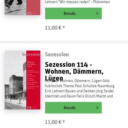
Lehnert "Wir müssen reden" - Phänomen
DIE ZEIT Ellen Kositza Das...
weiterlesen
Details
11,00 € *
Sezession
Sezession 114 -
Wohnen, Dämmern,
Lügen
Editorial Wohnen, Dämmern, Lügen Götz
Kubitschek Thema Paul Schultze-Naumburg
Erik Lehnert Bauen und Denken Jörg Seidel
Identität und Raum Felix Dirsch Macht und
Gewalt in...
weiterlesen
Details
11,00 € *