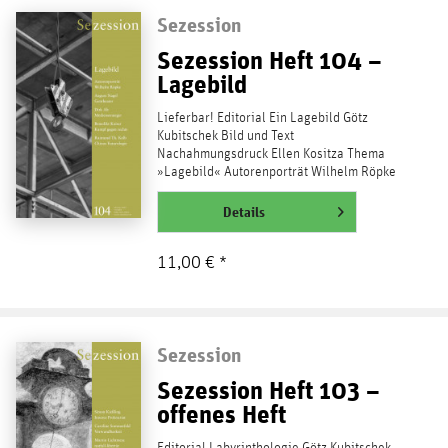
Sezession
Sezession Heft 104 –
Lagebild
Lieferbar! Editorial Ein Lagebild Götz
Kubitschek Bild und Text
Nachahmungsdruck Ellen Kositza Thema
»Lagebild« Autorenporträt Wilhelm Röpke
Bernard Udau Private Macht und...
weiterlesen
Details
11,00 € *
Sezession
Sezession Heft 103 –
offenes Heft