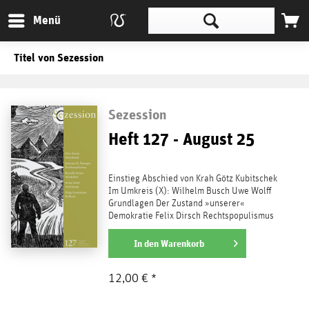
Menü
Titel von Sezession
Sezession
Heft 127 - August 25
Einstieg Abschied von Krah Götz Kubitschek
Im Umkreis (X): Wilhelm Busch Uwe Wolff
Grundlagen Der Zustand »unserer«
Demokratie Felix Dirsch Rechtspopulismus
– ein Dilemma...
weiterlesen
In den
Warenkorb
12,00 € *