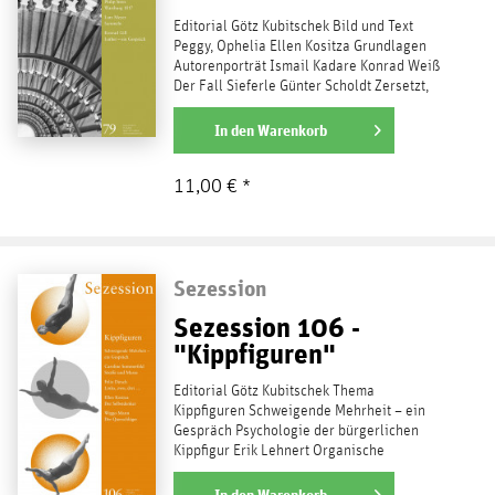
Editorial Götz Kubitschek Bild und Text
Peggy, Ophelia Ellen Kositza Grundlagen
Autorenporträt Ismail Kadare Konrad Weiß
Der Fall Sieferle Günter Scholdt Zersetzt,
was euch...
weiterlesen
In den
Warenkorb
11,00 € *
Sezession
Sezession 106 -
"Kippfiguren"
Editorial Götz Kubitschek Thema
Kippfiguren Schweigende Mehrheit – ein
Gespräch Psychologie der bürgerlichen
Kippfigur Erik Lehnert Organische
Intellektuelle und...
weiterlesen
In den
Warenkorb