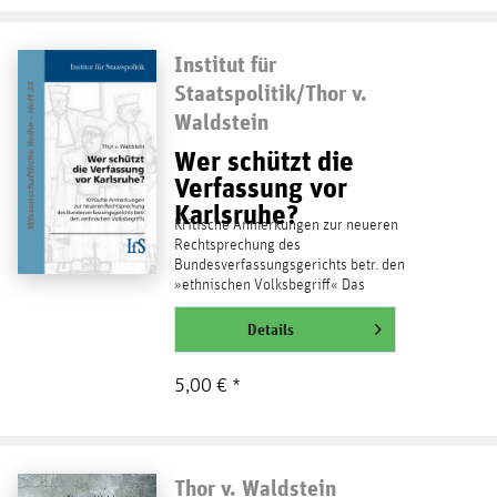
Institut für
Staatspolitik/Thor v.
Waldstein
Wer schützt die
Verfassung vor
Karlsruhe?
Kritische Anmerkungen zur neueren
Rechtsprechung des
Bundesverfassungsgerichts betr. den
»ethnischen Volksbegriff« Das
Bundesverfassungsgericht entwickelt in
seiner neueren...
Details
weiterlesen
5,00 € *
Thor v. Waldstein