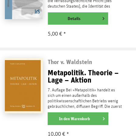
die verfassungsrechtliche Pflicht [des
deutschen Staates], die Identität des
deutschen Staatsvolkes zu erhalten«,...
weiterlesen
Details
5,00 € *
Thor v. Waldstein
Metapolitik. Theorie –
Lage – Aktion
7. Auflage Bei »Metapolitik« handelt es
sich um einen außerhalb des
politikwissenschaftlichen Betriebs wenig
gebräuchlichen, diffusen Begriff. Die zuerst
von der französischen...
weiterlesen
In den
Warenkorb
10,00 € *