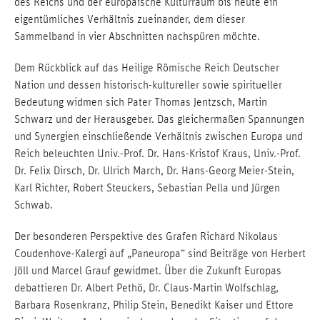
des Reichs und der europäische Kulturraum bis heute ein
eigentümliches Verhältnis zueinander, dem dieser
Sammelband in vier Abschnitten nachspüren möchte.
Dem Rückblick auf das Heilige Römische Reich Deutscher
Nation und dessen historisch-kultureller sowie spiritueller
Bedeutung widmen sich Pater Thomas Jentzsch, Martin
Schwarz und der Herausgeber. Das gleichermaßen Spannungen
und Synergien einschließende Verhältnis zwischen Europa und
Reich beleuchten Univ.-Prof. Dr. Hans-Kristof Kraus, Univ.-Prof.
Dr. Felix Dirsch, Dr. Ulrich March, Dr. Hans-Georg Meier-Stein,
Karl Richter, Robert Steuckers, Sebastian Pella und Jürgen
Schwab.
Der besonderen Perspektive des Grafen Richard Nikolaus
Coudenhove-Kalergi auf „Paneuropa“ sind Beiträge von Herbert
Jöll und Marcel Grauf gewidmet. Über die Zukunft Europas
debattieren Dr. Albert Pethö, Dr. Claus-Martin Wolfschlag,
Barbara Rosenkranz, Philip Stein, Benedikt Kaiser und Ettore