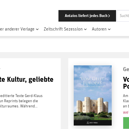
Antaios liefert jedes Buch
er anderer Verlage
Zeitschrift Sezession
Autoren
r
Ge
e Kultur, geliebte
V
P
 editierte Texte Gerd-Klaus
Am 
n Reprints belegen die
Kla
lturraumes. Während...
an 
wei