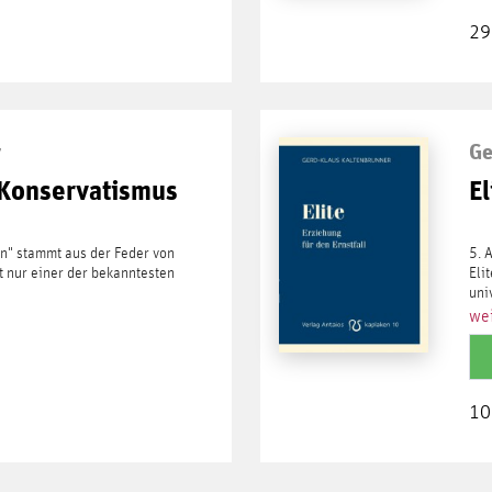
29
r
Ge
 Konservatismus
El
en" stammt aus der Feder von
5. 
t nur einer der bekanntesten
Eli
uni
wei
10