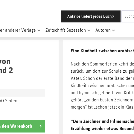
Antaios liefert jedes Buch
er anderer Verlage
Zeitschrift Sezession
Autoren
Eine Kindheit zwischen arabisc
von
Nach den Sommerferien kehrt der
nd 2
zurück, um dort zur Schule zu ge
Vater. Schon der erste Band der
Kindheit zwischen arabischer und
und hymnisch gefeiert, von Kritik
gehört „zu den besten Zeichnern 
60 Seiten
morgen“ ist „schon jetzt ein Klas
"Dem Zeichner und Filmemacher 
n den
Warenkorb
Erzählung wieder etwas Besonder