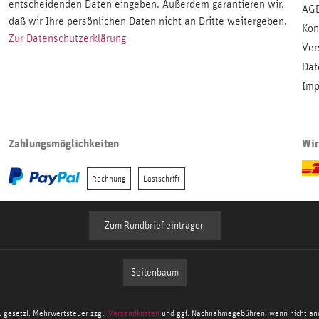
entscheidenden Daten eingeben. Außerdem garantieren wir,
AG
daß wir Ihre persönlichen Daten nicht an Dritte weitergeben.
Kon
Zur Datenschutzerklärung
Ver
Dat
Imp
Zahlungsmöglichkeiten
Wir
Rechnung
Lastschrift
Zum Rundbrief eintragen
Seitenbaum
l. gesetzl. Mehrwertsteuer zzgl.
Versandkosten
und ggf. Nachnahmegebühren, wenn nicht an