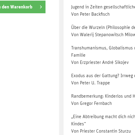
n den
Warenkorb
Jugend in Zeiten gesellschaftlic
Von Peter Backfisch
Über die Wurzeln (Philosophie d
Von Walerij Stepanowitsch Milow
Transhumanismus, Globalismus u
Familie
Von Erzpriester André Sikojev
Exodus aus der Gattung? Irrweg 
Von Peter U. Trappe
Randbemerkung: Kinderlos und 
Von Gregor Fernbach
„Eine Abtreibung macht dich nic
Kindes“
Von Priester Constantin Sturzu