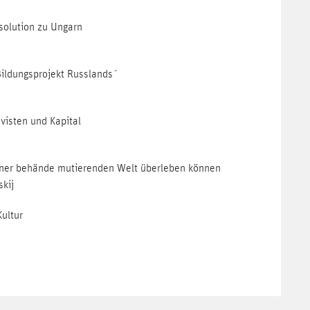
solution zu Ungarn
Bildungsprojekt Russlands´
visten und Kapital
einer behände mutierenden Welt überleben können
skij
Kultur