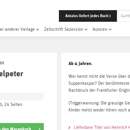
Antaios liefert jedes Buch
er anderer Verlage
Zeitschrift Sezession
Autoren
nn
Ab 4 Jahren.
elpeter
Wer kennt nicht die Verse über d
Suppenkaspar? Der berühmteste d
Nachdruck der Frankfurter Origi
(Triggerwarnung: Die grausige G
, 24 Seiten
Kinder meist weder hören noch a
Lieferbare Titel von Heinrich
n den
Warenkorb