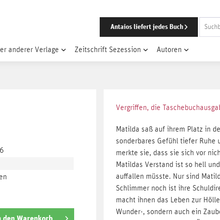
Antaios liefert jedes Buch
er anderer Verlage
Zeitschrift Sezession
Autoren
Vergriffen, die Taschebuchausg
Matilda saß auf ihrem Platz in d
sonderbares Gefühl tiefer Ruhe u
-6
merkte sie, dass sie sich vor ni
Matildas Verstand ist so hell un
auffallen müsste. Nur sind Matil
en
Schlimmer noch ist ihre Schuldir
macht ihnen das Leben zur Hölle.
Wunder-, sondern auch ein Zauber
n den
Warenkorb