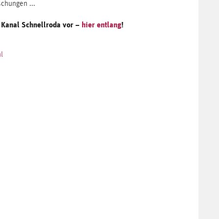
chungen ...
m Kanal Schnellroda vor –
hier entlang
!
l