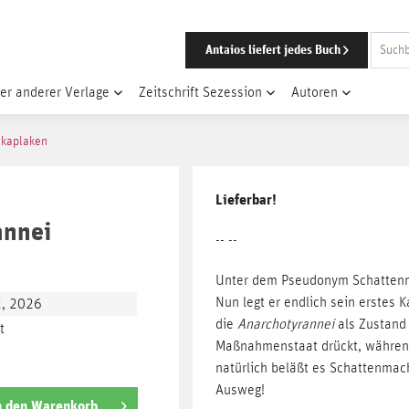
Antaios liefert jedes Buch
er anderer Verlage
Zeitschrift Sezession
Autoren
 kaplaken
Lieferbar!
annei
-- --
Unter dem Pseudonym Schattenmac
Nun legt er endlich sein erstes 
2, 2026
die
Anarchotyrannei
als Zustand
t
Maßnahmenstaat drückt, während 
natürlich beläßt es Schattenmach
Ausweg!
n den
Warenkorb