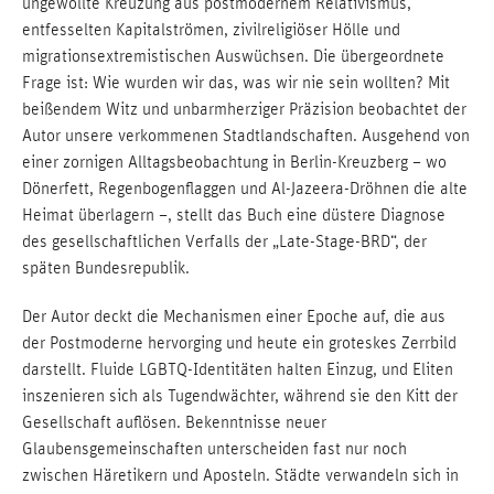
ungewollte Kreuzung aus postmodernem Relativismus,
entfesselten Kapitalströmen, zivilreligiöser Hölle und
migrationsextremistischen Auswüchsen. Die übergeordnete
Frage ist: Wie wurden wir das, was wir nie sein wollten? Mit
beißendem Witz und unbarmherziger Präzision beobachtet der
Autor unsere verkommenen Stadtlandschaften. Ausgehend von
einer zornigen Alltagsbeobachtung in Berlin-Kreuzberg – wo
Dönerfett, Regenbogenflaggen und Al-Jazeera-Dröhnen die alte
Heimat überlagern –, stellt das Buch eine düstere Diagnose
des gesellschaftlichen Verfalls der „Late-Stage-BRD“, der
späten Bundesrepublik.
Der Autor deckt die Mechanismen einer Epoche auf, die aus
der Postmoderne hervorging und heute ein groteskes Zerrbild
darstellt. Fluide LGBTQ-Identitäten halten Einzug, und Eliten
inszenieren sich als Tugendwächter, während sie den Kitt der
Gesellschaft auflösen. Bekenntnisse neuer
Glaubensgemeinschaften unterscheiden fast nur noch
zwischen Häretikern und Aposteln. Städte verwandeln sich in