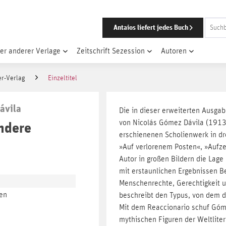
Antaios liefert jedes Buch
er anderer Verlage
Zeitschrift Sezession
Autoren
er-Verlag
Einzeltitel
ávila
Die in dieser erweiterten Ausga
von Nicolás Gómez Dávila (1913
ndere
erschienenen Scholienwerk in dr
»Auf verlorenem Posten«, »Aufzei
Autor in großen Bildern die Lage
mit erstaunlichen Ergebnissen Be
Menschenrechte, Gerechtigkeit u
en
beschreibt den Typus, von dem d
Mit dem Reaccionario schuf Góme
mythischen Figuren der Weltlite