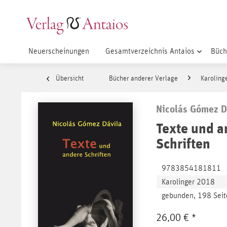
Neuerscheinungen
Gesamtverzeichnis Antaios
Büch
Übersicht
Bücher anderer Verlage
Karoling
Nicolás Gómez D
Texte und a
Schriften
9783854181811
Karolinger 2018
gebunden, 198 Seit
26,00 € *