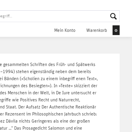
0
Mein Konto
Warenkorb
be gesammelten Schriften des Früh- und Spätwerks
–1994) stehen eigenständig neben dem bereits
ei Bänden (»Scholien zu einem inbegriff enen Text«,
chnungen des Besiegten«). In »Texte« skizziert der
 des Menschen in der Welt, in De Iure untersucht er
griffe wie Positives Recht und Naturrecht,
nd Staat. Der Aufsatz Der Authentische Reaktionär
er Rezensent im Philosophischen Jahrbuch schrieb:
z Dávila nichts Geringeres als eine der großen
ratur …“ Das Prosagedicht Salomon und eine