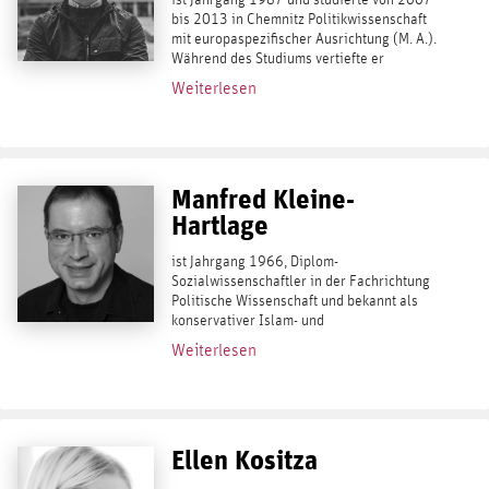
ist Jahrgang 1987 und studierte von 2007
bis 2013 in Chemnitz Politikwissenschaft
mit europaspezifischer Ausrichtung (M. A.).
Während des Studiums vertiefte er
insbesondere Internationale Politik,
Weiterlesen
Politische Theorie und Ideengeschichte
sowie...
Manfred Kleine-
Hartlage
ist Jahrgang 1966, Diplom-
Sozialwissenschaftler in der Fachrichtung
Politische Wissenschaft und bekannt als
konservativer Islam- und
Globalismuskritiker. Im November 2021 ist
Weiterlesen
Kleine-Hartlages neues Buch erschienen,
sein bisher wohl radikalstes:...
Ellen Kositza