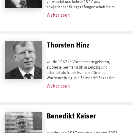
verwundet und kehrte 1947 aus
sowjetischer Kriegsgefangenschaft heim.
Heidegger arbeitete als Volksschullehrer,
Weiterlesen
promovierte bei Gerhard Ritter über Die...
Thorsten Hinz
wurde 1962 in Vorpommern geboren,
studierte Germanistik in Leipzig und
arbeitet als freier Publizist für eine
Wochenzeitung, die Zeitschrift Sezession
und als Buchautor. 2004 wurde ihm der
Weiterlesen
Gerhard-Löwenthal-Preis für Journalisten
verliehen....
Benedikt Kaiser