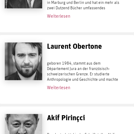
in Marburg und Berlin und hat ein mehr als
zwei Dutzend Bücher umfassendes
Lebenswerk vorgelegt. Er gilt als einer der
Weiterlesen
bedeutendsten Geschichtsdenker der
Gegenwart....
Laurent Obertone
geboren 1984, stammt aus dem
Département Jura an der französisch-
schweizerischen Grenze. Er studierte
Anthropologie und Geschichte und machte
seinen Abschluß an der École supériere de
Weiterlesen
journalisme im nordfranzösischen Lille.
Seitdem arbeitet er...
Akif Pirinçci