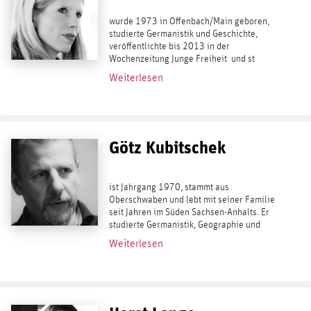
wurde 1973 in Offenbach/Main geboren,
studierte Germanistik und Geschichte,
veröffentlichte bis 2013 in der
Wochenzeitung Junge Freiheit und st
Trägerin des Gerhard-Löwenthal-Preises
Weiterlesen
für Journalisten 2008. Sie betreut als...
Götz Kubitschek
ist Jahrgang 1970, stammt aus
Oberschwaben und lebt mit seiner Familie
seit Jahren im Süden Sachsen-Anhalts. Er
studierte Germanistik, Geographie und
Philosophie und gründete 2000 den Verlag
Weiterlesen
Antaios. Seit 2003 ist er außerdem der
verantwortliche...