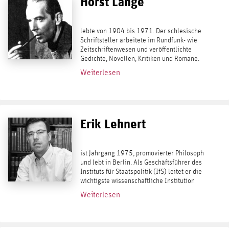
Horst Lange
lebte von 1904 bis 1971. Der schlesische
Schriftsteller arbeitete im Rundfunk- wie
Zeitschriftenwesen und veröffentlichte
Gedichte, Novellen, Kritiken und Romane.
Sein bekanntestes und erfolgreichstes
Weiterlesen
Buch ist die Schwarze Weide (1937),...
Erik Lehnert
ist Jahrgang 1975, promovierter Philosoph
und lebt in Berlin. Als Geschäftsführer des
Instituts für Staatspolitik (IfS) leitet er die
wichtigste wissenschaftliche Institution
des deutschen Konservatismus. Er
Weiterlesen
publizierte Bd. 19 der reihe kaplaken:...