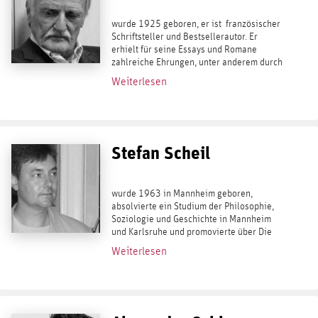
wurde 1925 geboren, er ist französischer
Schriftsteller und Bestsellerautor. Er
erhielt für seine Essays und Romane
zahlreiche Ehrungen, unter anderem durch
die Académie française. In Deutschland
Weiterlesen
galt er spätestens seit seiner Dystopie...
Stefan Scheil
wurde 1963 in Mannheim geboren,
absolvierte ein Studium der Philosophie,
Soziologie und Geschichte in Mannheim
und Karlsruhe und promovierte über Die
Entwicklung des politischen
Weiterlesen
Antisemitismus zwischen 1881 und 1912 .
In der reihe kaplaken...