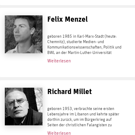
Felix Menzel
geboren 1985 in Karl-Marx-Stadt (heute:
Chemnitz), studierte Medien- und
Kommunikationswissenschaften, Politik und
BWL an der Martin-Luther-Universität
Halle Wittenberg. 2004 gründete er mit
Weiterlesen
Mitschülern die Jugendzeitschrift Blaue
Narzisse...
Richard Millet
geboren 1953, verbrachte seine ersten
Lebensjahre im Libanon und kehrte später
dorthin zurück, um im Bürgerkrieg auf
Seiten der christlichen Falangisten zu
kämpfen. Mittlerweile lebt er wieder in
Weiterlesen