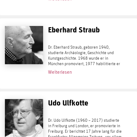
2015 zählt sich Sommerfeld, aus grünem...
Eberhard Straub
Dr. Eberhard Straub, geboren 1940,
studierte Archäologie, Geschichte und
Kunstgeschichte. 1968 wurde er in
München promoviert, 1977 habilitierte er
sich. Danach war er viele Jahre lang FAZ -
Weiterlesen
Feuilletonredakteur, danach ab 1986 für
die...
Udo Ulfkotte
Dr. Udo Ulfkotte (1960 – 2017) studierte
in Freiburg und London, er promovierte in
Freiburg. Er berichtet 17 Jahre lang für die
Frankfurter Allgemeine Zeitung , vor allem