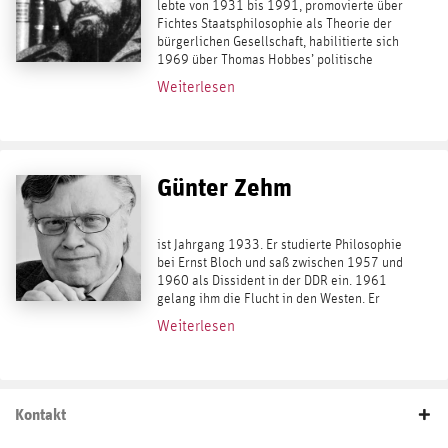
lebte von 1931 bis 1991, promovierte über
Fichtes Staatsphilosophie als Theorie der
bürgerlichen Gesellschaft, habilitierte sich
1969 über Thomas Hobbes’ politische
Theorie und lehrte ab 1970 als Professor
Weiterlesen
für Politische Wissenschaften an der...
Günter Zehm
ist Jahrgang 1933. Er studierte Philosophie
bei Ernst Bloch und saß zwischen 1957 und
1960 als Dissident in der DDR ein. 1961
gelang ihm die Flucht in den Westen. Er
studierte in Frankfurt bei Adorno, Fetscher
Weiterlesen
und Carlo Schmid und arbeitete ab...
Kontakt