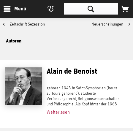
Menü
Zeitschrift Sezession
Neuerscheinungen
Autoren
Alain de Benoist
geboren 1943 in Saint-Symphorien (heute
zu Tours gehörend), studierte
Verfassungsrecht, Religionswissenschaften
und Philosophie. Als Kopf hinter der 1968
formierten Denkfabrik GRECE gilt er als
Weiterlesen
Gründer der französischen Nouvelle Droite
(Neue...