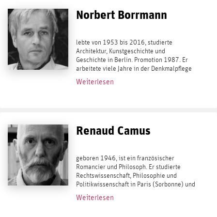
Norbert Borrmann
lebte von 1953 bis 2016, studierte
Architektur, Kunstgeschichte und
Geschichte in Berlin. Promotion 1987. Er
arbeitete viele Jahre in der Denkmalpflege
und publizierte zu kunsthistorischen und
Weiterlesen
politiktheoretischen Fragen. Borrmann ist
Verfasser...
Renaud Camus
geboren 1946, ist ein französischer
Romancier und Philosoph. Er studierte
Rechtswissenschaft, Philosophie und
Politikwissenschaft in Paris (Sorbonne) und
Oxford. Camus publiziert seit 1975
Weiterlesen
überwiegend Essays, Tagebücher und
Romane. Von seinen...