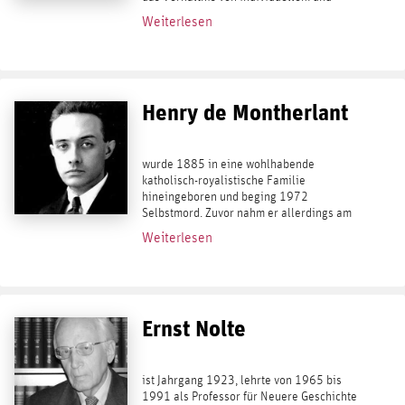
kollektivem Schicksal, die Frage nach der
Weiterlesen
Identität und die nach der persönlichen...
Henry de Montherlant
wurde 1885 in eine wohlhabende
katholisch-royalistische Familie
hineingeboren und beging 1972
Selbstmord. Zuvor nahm er allerdings am
Ersten Weltkrieg teil und wurde mehrfach
Weiterlesen
ausgezeichnet. Danach lebte er als freier
Schriftsteller. Während der...
Ernst Nolte
ist Jahrgang 1923, lehrte von 1965 bis
1991 als Professor für Neuere Geschichte