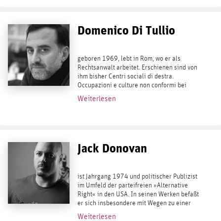
Domenico Di Tullio
geboren 1969, lebt in Rom, wo er als
Rechtsanwalt arbeitet. Erschienen sind von
ihm bisher Centri sociali di destra.
Occupazioni e culture non conformi bei
Castelvecchi, 2006, sowie der Roman
Weiterlesen
Nessun dolore. Una storia di Casapound
bei...
Jack Donovan
ist Jahrgang 1974 und politischer Publizist
im Umfeld der parteifreien »Alternative
Right« in den USA. In seinen Werken befaßt
er sich insbesondere mit Wegen zu einer
selbstbewußten, kraftvollen Männlichkeit
Weiterlesen
sowie tribalistischen Gegenentwürfen...