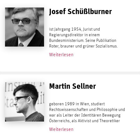
Josef Schüßlburner
ist Jahrgang 1954, Jurist und
Regierungsdirektor in einem
Bundesministerium. Seine Publikation
Roter, brauner und grüner Sozialismus.
Bewältigung ideologischer Übergänge von
Weiterlesen
SPD bis NSDAP und darüber hinaus
erschien 2008. Sein Beitrag zur...
Martin Sellner
geboren 1989 in Wien, studiert
Rechtswissenschaften und Philosophie und
war als Leiter der Identitären Bewegung
Österreichs, als Aktivist und Theoretiker
einer ihrer bekanntesten Köpfe. Die
Weiterlesen
strategische Ausrichtung der IB an der...