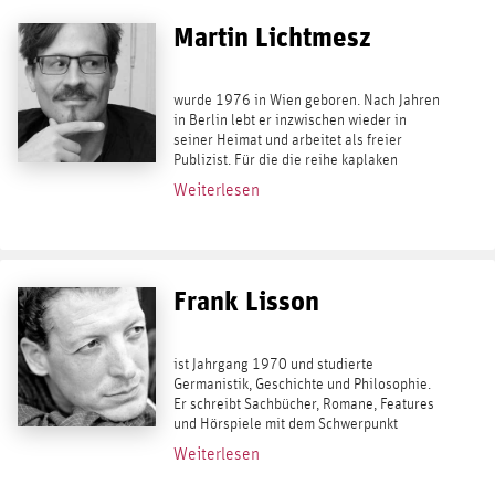
Martin Lichtmesz
wurde 1976 in Wien geboren. Nach Jahren
in Berlin lebt er inzwischen wieder in
seiner Heimat und arbeitet als freier
Publizist. Für die die reihe kaplaken
verfaßte er bei Antaios die Bände 22 -
Weiterlesen
Besetztes Gelände. Deutschland im Film...
Frank Lisson
ist Jahrgang 1970 und studierte
Germanistik, Geschichte und Philosophie.
Er schreibt Sachbücher, Romane, Features
und Hörspiele mit dem Schwerpunkt
Kulturphilosophie. Veröffentlicht hat Lisson
Weiterlesen
über Oswald Spengler und Friedrich
Nietzsche ....