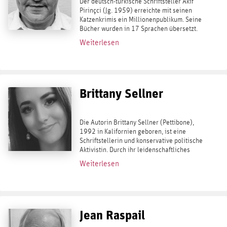
Der deutsch-türkische Schriftsteller Akif
Pirinçci (Jg. 1959) erreichte mit seinen
Katzenkrimis ein Millionenpublikum. Seine
Bücher wurden in 17 Sprachen übersetzt.
2014 legte er den Bestseller Deutschland
Weiterlesen
von Sinnen (2014) vor –...
Brittany Sellner
Die Autorin Brittany Sellner (Pettibone),
1992 in Kalifornien geboren, ist eine
Schriftstellerin und konservative politische
Aktivistin. Durch ihr leidenschaftliches
Interesse an politischen Fragen fand sie
Weiterlesen
2016 zur politischen Szene. Seither hat...
Jean Raspail