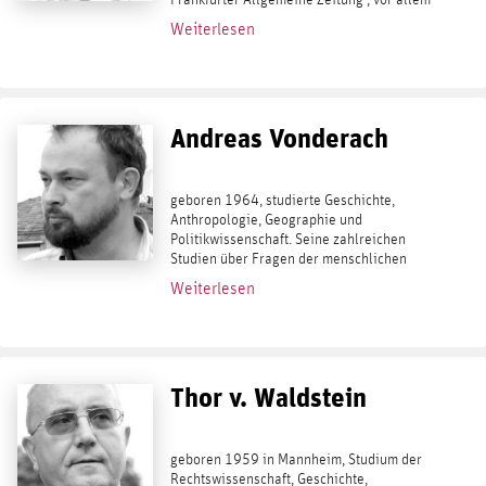
als Kriegsberichterstatter und lehrte
Weiterlesen
Sicherheitsmanagement an der...
Andreas Vonderach
geboren 1964, studierte Geschichte,
Anthropologie, Geographie und
Politikwissenschaft. Seine zahlreichen
Studien über Fragen der menschlichen
Natur finden ihren vorläufigen Höhepunkt
Weiterlesen
in der Völkerpsychologie. Was uns
unterscheidet – das Buch...
Thor v. Waldstein
geboren 1959 in Mannheim, Studium der
Rechtswissenschaft, Geschichte,