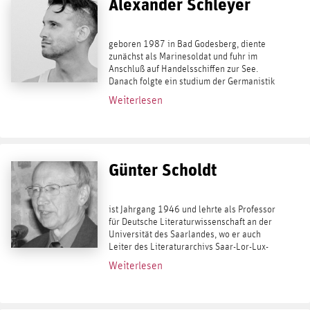
Alexander Schleyer
geboren 1987 in Bad Godesberg, diente
zunächst als Marinesoldat und fuhr im
Anschluß auf Handelsschiffen zur See.
Danach folgte ein studium der Germanistik
und Geographie in Bonn und Wien. Er lebt
Weiterlesen
als freier Autor und Flaneur in Wien. Er
diente...
Günter Scholdt
ist Jahrgang 1946 und lehrte als Professor
für Deutsche Literaturwissenschaft an der
Universität des Saarlandes, wo er auch
Leiter des Literaturarchivs Saar-Lor-Lux-
Elsaß war. In der reihe kaplaken
Weiterlesen
erschienen aus seiner Feder die Bände
25:...