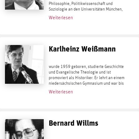
Philosophie, Politikwissenschaft und
Soziologie an den Universitäten München,
Mannheim und Heidelberg. Seit 1989 als
Weiterlesen
Rechtsanwalt und Publizist tätig. 1989:
Promotion zum Dr....
Karlheinz Weißmann
wurde 1959 geboren, studierte Geschichte
und Evangelische Theologie und ist
promoviert als Historiker. Er lehrt an einem
niedersächsischen Gymnasium und war bis
2014 Wissenschaftlicher Leiter des
Weiterlesen
Instituts für Staatspolitik (IfS). Bei
Antaios...
Bernard Willms