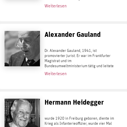
Millionenauflagen. Zu seinen bekanntesten
Weiterlesen
Büchern gehören Deutschland, Deutschland
über alles (1952),...
Alexander Gauland
Dr. Alexander Gauland, 1941, ist
promovierter Jurist. Er war im Frankfurter
Magistrat und im
Bundesumweltministerium tätig und leitete
von 1987 bis 1991 die Hessische
Weiterlesen
Staatskanzlei unter dem CDU-
Ministerpräsidenten Walter Wallmann. Von
1991 bis...
Hermann Heidegger
wurde 1920 in Freiburg geboren, diente im
Krieg als Infanterieoffizier, wurde vier Mal