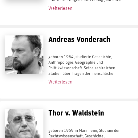
als Kriegsberichterstatter und lehrte
Weiterlesen
Sicherheitsmanagement an der...
Andreas Vonderach
geboren 1964, studierte Geschichte,
Anthropologie, Geographie und
Politikwissenschaft. Seine zahlreichen
Studien über Fragen der menschlichen
Natur finden ihren vorläufigen Höhepunkt
Weiterlesen
in der Völkerpsychologie. Was uns
unterscheidet – das Buch...
Thor v. Waldstein
geboren 1959 in Mannheim, Studium der
Rechtswissenschaft, Geschichte,