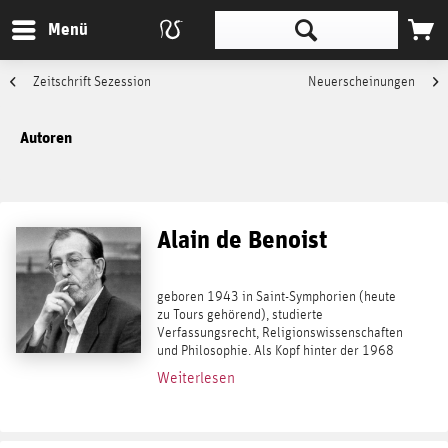
Menü
Zeitschrift Sezession
Neuerscheinungen
Autoren
Alain de Benoist
geboren 1943 in Saint-Symphorien (heute
zu Tours gehörend), studierte
Verfassungsrecht, Religionswissenschaften
und Philosophie. Als Kopf hinter der 1968
formierten Denkfabrik GRECE gilt er als
Weiterlesen
Gründer der französischen Nouvelle Droite
(Neue...