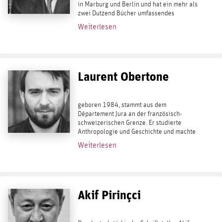
in Marburg und Berlin und hat ein mehr als
zwei Dutzend Bücher umfassendes
Lebenswerk vorgelegt. Er gilt als einer der
Weiterlesen
bedeutendsten Geschichtsdenker der
Gegenwart....
Laurent Obertone
geboren 1984, stammt aus dem
Département Jura an der französisch-
schweizerischen Grenze. Er studierte
Anthropologie und Geschichte und machte
seinen Abschluß an der École supériere de
Weiterlesen
journalisme im nordfranzösischen Lille.
Seitdem arbeitet er...
Akif Pirinçci