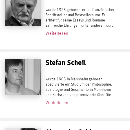
wurde 1925 geboren, er ist französischer
Schriftsteller und Bestsellerautor. Er
erhielt für seine Essays und Romane
zahlreiche Ehrungen, unter anderem durch
die Académie française. In Deutschland
Weiterlesen
galt er spätestens seit seiner Dystopie...
Stefan Scheil
wurde 1963 in Mannheim geboren,
absolvierte ein Studium der Philosophie,
Soziologie und Geschichte in Mannheim
und Karlsruhe und promovierte über Die
Entwicklung des politischen
Weiterlesen
Antisemitismus zwischen 1881 und 1912 .
In der reihe kaplaken...