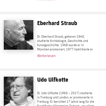
2015 zählt sich Sommerfeld, aus grünem...
Eberhard Straub
Dr. Eberhard Straub, geboren 1940,
studierte Archäologie, Geschichte und
Kunstgeschichte. 1968 wurde er in
München promoviert, 1977 habilitierte er
sich. Danach war er viele Jahre lang FAZ -
Weiterlesen
Feuilletonredakteur, danach ab 1986 für
die...
Udo Ulfkotte
Dr. Udo Ulfkotte (1960 – 2017) studierte
in Freiburg und London, er promovierte in
Freiburg. Er berichtet 17 Jahre lang für die
Frankfurter Allgemeine Zeitung , vor allem