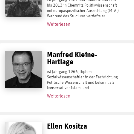
ist Jahrgang 1987 und studierte von 2007
bis 2013 in Chemnitz Politikwissenschaft
mit europaspezifischer Ausrichtung (M. A.).
Während des Studiums vertiefte er
insbesondere Internationale Politik,
Weiterlesen
Politische Theorie und Ideengeschichte
sowie...
Manfred Kleine-
Hartlage
ist Jahrgang 1966, Diplom-
Sozialwissenschaftler in der Fachrichtung
Politische Wissenschaft und bekannt als
konservativer Islam- und
Globalismuskritiker. Im November 2021 ist
Weiterlesen
Kleine-Hartlages neues Buch erschienen,
sein bisher wohl radikalstes:...
Ellen Kositza