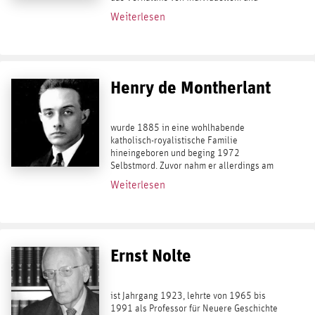
kollektivem Schicksal, die Frage nach der
Weiterlesen
Identität und die nach der persönlichen...
Henry de Montherlant
wurde 1885 in eine wohlhabende
katholisch-royalistische Familie
hineingeboren und beging 1972
Selbstmord. Zuvor nahm er allerdings am
Ersten Weltkrieg teil und wurde mehrfach
Weiterlesen
ausgezeichnet. Danach lebte er als freier
Schriftsteller. Während der...
Ernst Nolte
ist Jahrgang 1923, lehrte von 1965 bis
1991 als Professor für Neuere Geschichte