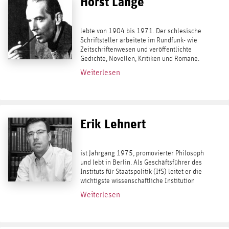
Horst Lange
lebte von 1904 bis 1971. Der schlesische
Schriftsteller arbeitete im Rundfunk- wie
Zeitschriftenwesen und veröffentlichte
Gedichte, Novellen, Kritiken und Romane.
Sein bekanntestes und erfolgreichstes
Weiterlesen
Buch ist die Schwarze Weide (1937),...
Erik Lehnert
ist Jahrgang 1975, promovierter Philosoph
und lebt in Berlin. Als Geschäftsführer des
Instituts für Staatspolitik (IfS) leitet er die
wichtigste wissenschaftliche Institution
des deutschen Konservatismus. Er
Weiterlesen
publizierte Bd. 19 der reihe kaplaken:...