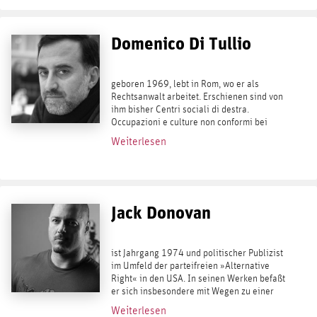
Domenico Di Tullio
geboren 1969, lebt in Rom, wo er als
Rechtsanwalt arbeitet. Erschienen sind von
ihm bisher Centri sociali di destra.
Occupazioni e culture non conformi bei
Castelvecchi, 2006, sowie der Roman
Weiterlesen
Nessun dolore. Una storia di Casapound
bei...
Jack Donovan
ist Jahrgang 1974 und politischer Publizist
im Umfeld der parteifreien »Alternative
Right« in den USA. In seinen Werken befaßt
er sich insbesondere mit Wegen zu einer
selbstbewußten, kraftvollen Männlichkeit
Weiterlesen
sowie tribalistischen Gegenentwürfen...