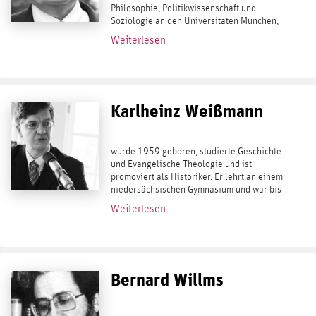
Philosophie, Politikwissenschaft und
Soziologie an den Universitäten München,
Mannheim und Heidelberg. Seit 1989 als
Weiterlesen
Rechtsanwalt und Publizist tätig. 1989:
Promotion zum Dr....
Karlheinz Weißmann
wurde 1959 geboren, studierte Geschichte
und Evangelische Theologie und ist
promoviert als Historiker. Er lehrt an einem
niedersächsischen Gymnasium und war bis
2014 Wissenschaftlicher Leiter des
Weiterlesen
Instituts für Staatspolitik (IfS). Bei
Antaios...
Bernard Willms