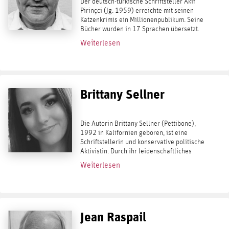
Der deutsch-türkische Schriftsteller Akif
Pirinçci (Jg. 1959) erreichte mit seinen
Katzenkrimis ein Millionenpublikum. Seine
Bücher wurden in 17 Sprachen übersetzt.
2014 legte er den Bestseller Deutschland
Weiterlesen
von Sinnen (2014) vor –...
Brittany Sellner
Die Autorin Brittany Sellner (Pettibone),
1992 in Kalifornien geboren, ist eine
Schriftstellerin und konservative politische
Aktivistin. Durch ihr leidenschaftliches
Interesse an politischen Fragen fand sie
Weiterlesen
2016 zur politischen Szene. Seither hat...
Jean Raspail