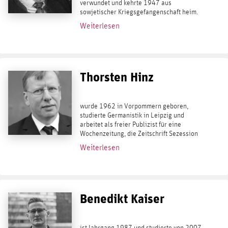
verwundet und kehrte 1947 aus
sowjetischer Kriegsgefangenschaft heim.
Heidegger arbeitete als Volksschullehrer,
Weiterlesen
promovierte bei Gerhard Ritter über Die...
Thorsten Hinz
wurde 1962 in Vorpommern geboren,
studierte Germanistik in Leipzig und
arbeitet als freier Publizist für eine
Wochenzeitung, die Zeitschrift Sezession
und als Buchautor. 2004 wurde ihm der
Weiterlesen
Gerhard-Löwenthal-Preis für Journalisten
verliehen....
Benedikt Kaiser