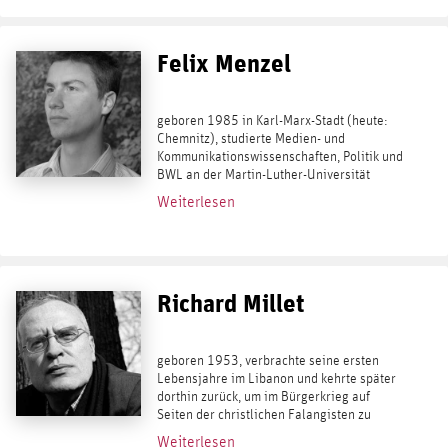
Felix Menzel
geboren 1985 in Karl-Marx-Stadt (heute:
Chemnitz), studierte Medien- und
Kommunikationswissenschaften, Politik und
BWL an der Martin-Luther-Universität
Halle Wittenberg. 2004 gründete er mit
Weiterlesen
Mitschülern die Jugendzeitschrift Blaue
Narzisse...
Richard Millet
geboren 1953, verbrachte seine ersten
Lebensjahre im Libanon und kehrte später
dorthin zurück, um im Bürgerkrieg auf
Seiten der christlichen Falangisten zu
kämpfen. Mittlerweile lebt er wieder in
Weiterlesen