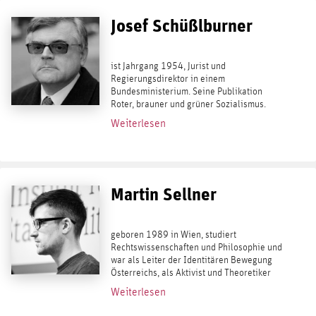
Josef Schüßlburner
ist Jahrgang 1954, Jurist und
Regierungsdirektor in einem
Bundesministerium. Seine Publikation
Roter, brauner und grüner Sozialismus.
Bewältigung ideologischer Übergänge von
Weiterlesen
SPD bis NSDAP und darüber hinaus
erschien 2008. Sein Beitrag zur...
Martin Sellner
geboren 1989 in Wien, studiert
Rechtswissenschaften und Philosophie und
war als Leiter der Identitären Bewegung
Österreichs, als Aktivist und Theoretiker
einer ihrer bekanntesten Köpfe. Die
Weiterlesen
strategische Ausrichtung der IB an der...