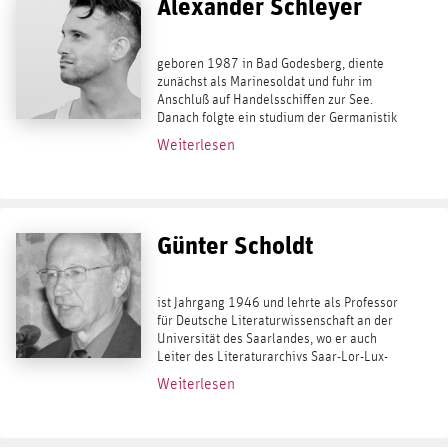
Alexander Schleyer
geboren 1987 in Bad Godesberg, diente
zunächst als Marinesoldat und fuhr im
Anschluß auf Handelsschiffen zur See.
Danach folgte ein studium der Germanistik
und Geographie in Bonn und Wien. Er lebt
Weiterlesen
als freier Autor und Flaneur in Wien. Er
diente...
Günter Scholdt
ist Jahrgang 1946 und lehrte als Professor
für Deutsche Literaturwissenschaft an der
Universität des Saarlandes, wo er auch
Leiter des Literaturarchivs Saar-Lor-Lux-
Elsaß war. In der reihe kaplaken
Weiterlesen
erschienen aus seiner Feder die Bände
25:...