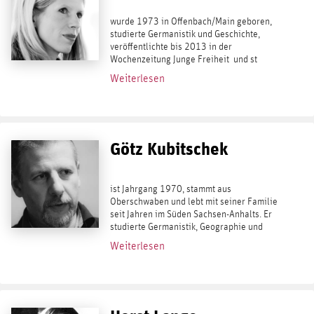
wurde 1973 in Offenbach/Main geboren,
studierte Germanistik und Geschichte,
veröffentlichte bis 2013 in der
Wochenzeitung Junge Freiheit und st
Trägerin des Gerhard-Löwenthal-Preises
Weiterlesen
für Journalisten 2008. Sie betreut als...
Götz Kubitschek
ist Jahrgang 1970, stammt aus
Oberschwaben und lebt mit seiner Familie
seit Jahren im Süden Sachsen-Anhalts. Er
studierte Germanistik, Geographie und
Philosophie und gründete 2000 den Verlag
Weiterlesen
Antaios. Seit 2003 ist er außerdem der
verantwortliche...