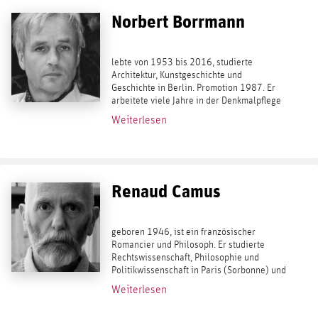
Norbert Borrmann
lebte von 1953 bis 2016, studierte
Architektur, Kunstgeschichte und
Geschichte in Berlin. Promotion 1987. Er
arbeitete viele Jahre in der Denkmalpflege
und publizierte zu kunsthistorischen und
Weiterlesen
politiktheoretischen Fragen. Borrmann ist
Verfasser...
Renaud Camus
geboren 1946, ist ein französischer
Romancier und Philosoph. Er studierte
Rechtswissenschaft, Philosophie und
Politikwissenschaft in Paris (Sorbonne) und
Oxford. Camus publiziert seit 1975
Weiterlesen
überwiegend Essays, Tagebücher und
Romane. Von seinen...