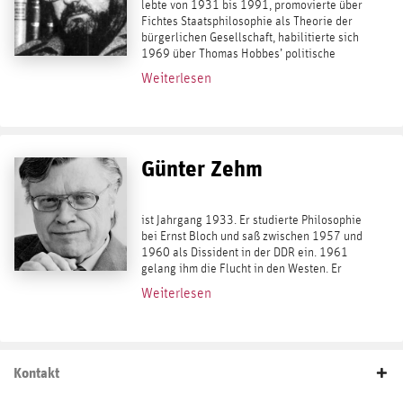
lebte von 1931 bis 1991, promovierte über
Fichtes Staatsphilosophie als Theorie der
bürgerlichen Gesellschaft, habilitierte sich
1969 über Thomas Hobbes’ politische
Theorie und lehrte ab 1970 als Professor
Weiterlesen
für Politische Wissenschaften an der...
Günter Zehm
ist Jahrgang 1933. Er studierte Philosophie
bei Ernst Bloch und saß zwischen 1957 und
1960 als Dissident in der DDR ein. 1961
gelang ihm die Flucht in den Westen. Er
studierte in Frankfurt bei Adorno, Fetscher
Weiterlesen
und Carlo Schmid und arbeitete ab...
Kontakt