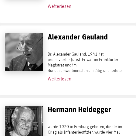
Millionenauflagen. Zu seinen bekanntesten
Weiterlesen
Büchern gehören Deutschland, Deutschland
über alles (1952),...
Alexander Gauland
Dr. Alexander Gauland, 1941, ist
promovierter Jurist. Er war im Frankfurter
Magistrat und im
Bundesumweltministerium tätig und leitete
von 1987 bis 1991 die Hessische
Weiterlesen
Staatskanzlei unter dem CDU-
Ministerpräsidenten Walter Wallmann. Von
1991 bis...
Hermann Heidegger
wurde 1920 in Freiburg geboren, diente im
Krieg als Infanterieoffizier, wurde vier Mal