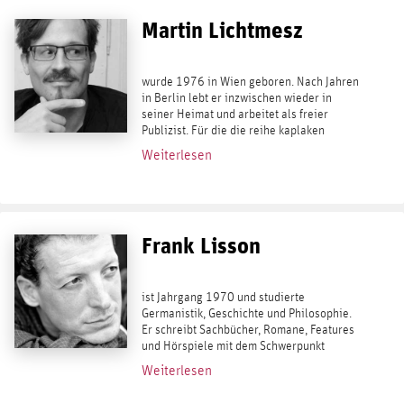
Martin Lichtmesz
wurde 1976 in Wien geboren. Nach Jahren
in Berlin lebt er inzwischen wieder in
seiner Heimat und arbeitet als freier
Publizist. Für die die reihe kaplaken
verfaßte er bei Antaios die Bände 22 -
Weiterlesen
Besetztes Gelände. Deutschland im Film...
Frank Lisson
ist Jahrgang 1970 und studierte
Germanistik, Geschichte und Philosophie.
Er schreibt Sachbücher, Romane, Features
und Hörspiele mit dem Schwerpunkt
Kulturphilosophie. Veröffentlicht hat Lisson
Weiterlesen
über Oswald Spengler und Friedrich
Nietzsche ....