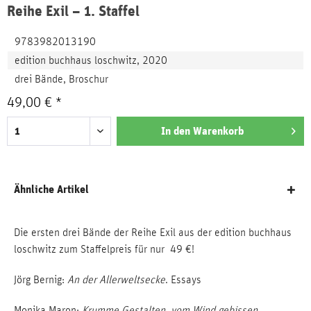
Reihe Exil – 1. Staffel
9783982013190
edition buchhaus loschwitz, 2020
drei Bände, Broschur
49,00 € *
In den
Warenkorb
Ähnliche Artikel
Die ersten drei Bände der Reihe Exil aus der edition buchhaus
loschwitz zum Staffelpreis für nur 49 €!
Jörg Bernig:
An der Allerweltsecke
. Essays
Monika Maron:
Krumme Gestalten, vom Wind gebissen
.