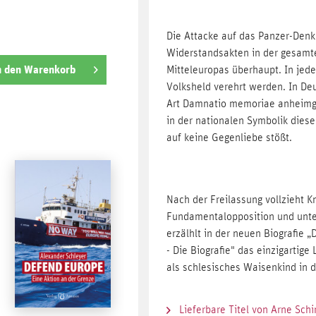
Die Attacke auf das Panzer-Denk
Widerstandsakten in der gesamt
n den
Warenkorb
Mitteleuropas überhaupt. In jed
Volksheld verehrt werden. In Deu
Art Damnatio memoriae anheimgef
in der nationalen Symbolik diese
auf keine Gegenliebe stößt.
Nach der Freilassung vollzieht 
Fundamentalopposition und unter
erzälhlt in der neuen Biografie „
- Die Biografie" das einzigarti
als schlesisches Waisenkind in 
Lieferbare Titel von Arne Sc