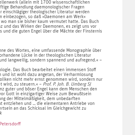
uellenwerk (allein mit 1700 wissenschaftlichen
ftige Behandlung daemonologischer Fragen
 einschlägiger theologischer Literatur werden
ten einbezogen, so daß »Daemonen am Werk«
, wo man sie bisher kaum vermutet hatte. Das Buch
enz und das Wirken der Daemonen, es zeigt uns vor
s und die guten Engel über die Mächte der Finsternis
nne des Wortes, eine umfassende Monographie über
orhandene Lücke in der theologischen Literatur
 und langweilig, sondern spannend und aufregend.« –
ogie. Das Buch bearbeitet einen immensen Stoff
n und ist wohl dazu angetan, der Verharmlosung
holiken nicht mehr ernst genommen wird, sondern nur
t wird, zu steuern.« –
Prof. P. Joh. B. Umberg SJ
enz guter und böser Engel kann dem Menschen den
vor Gott in einzigartiger Weise zum Bewußtsein
ung der Mittelmäßigkeit, dem unbedarften
ut entziehen und … die elementaren Antriebe von
rtsein an das Schicksal im Gleichgewicht zu
k
Petersdorff