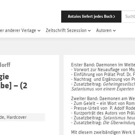
Antaios liefert jedes Buch
er anderer Verlage
Zeitschrift Sezession
Autoren
orff
Erster Band: Daemonen im Welt
- Vorwort zur Neuauflage von Ms
gie
- Einführung von Prälat Prof. Dr.
- Nachtrag und Ergänzung von Pr
be] – (2
- Zusatzbeitrag:
Geheimgesellsch
Satanismus von einem Experten f
Zweiter Band: Daemonen am W
- Zum Geleit – ein Wort von Ro
- Presse-Urteil von P. Adolf Rod
- Kurzporträt des Autors von Präl
de, Hardcover
- Zusatzbeitrag:
Satanismus heu
- Zusatzbeitrag:
Die Überwindun
Mit diesem zweibändigen Werk l