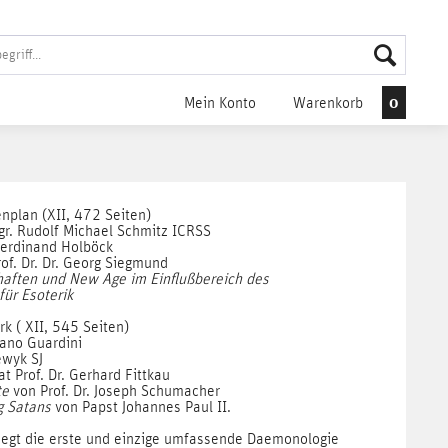
0
Mein Konto
Warenkorb
enplan
(XII, 472 Seiten)
gr. Rudolf Michael Schmitz ICRSS
 Ferdinand Holböck
of. Dr. Dr. Georg Siegmund
aften und New Age im Einflußbereich des
ür Esoterik
erk
( XII, 545 Seiten)
mano Guardini
ewyk SJ
at Prof. Dr. Gerhard Fittkau
te
von Prof. Dr. Joseph Schumacher
g Satans
von Papst Johannes Paul II.
iegt die erste und einzige umfassende Daemonologie