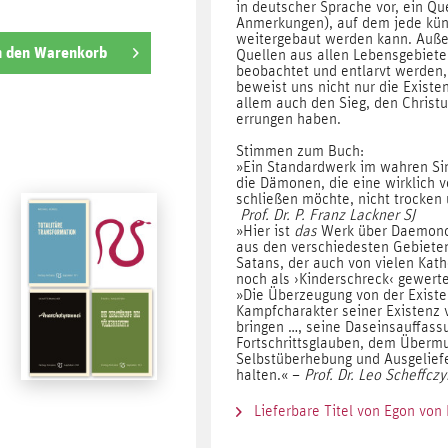
in deutscher Sprache vor, ein Q
Anmerkungen), auf dem jede kün
weitergebaut werden kann. Außer
n den
Warenkorb
Quellen aus allen Lebensgebie
beobachtet und entlarvt werden
beweist uns nicht nur die Exist
allem auch den Sieg, den Christu
errungen haben.
Stimmen zum Buch:
»Ein Standardwerk im wahren Si
die Dämonen, die eine wirklich v
schließen möchte, nicht trocken
Prof. Dr. P. Franz Lackner SJ
»Hier ist
das
Werk über Daemonol
aus den verschiedesten Gebiete
Satans, der auch von vielen Kat
noch als ›Kinderschreck‹ gewerte
»Die Überzeugung von der Exist
Kampfcharakter seiner Existenz 
bringen …, seine Daseinsauffass
Fortschrittsglauben, dem Überm
Selbstüberhebung und Ausgeliefe
halten.« –
Prof. Dr. Leo Scheffczy
Lieferbare Titel von Egon von 