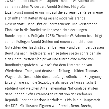
zwischen dem linken Philosophen Theodor W. Adorno und
seinem rechten Widerpart Arnold Gehlen. Mit großer
Erzählkunst nimmt er uns mit auf die aufregende Reise in eine
sich mitten im Kalten Krieg rasant modernisierende
Gesellschaft. Dabei gibt er überraschende und verstörende
Einblicke in die Intellektuellengeschichte der jungen
Bundesrepublik. Frühjahr 1958: Theodor W. Adorno bezichtigt
seinen Kollegen Arnold Gehlen mit einem vernichtenden
Gutachten des faschistischen Denkens - und verhindert dessen
Berufung nach Heidelberg. Wenige Jahre später schreiben sie
sich Briefe, treffen sich privat und führen eine Reihe von
Rundfunkgesprächen - wieso? Vor dem Hintergrund von
Wiederbewaffnung und deutscher Teilung schildert Thomas
Wagner die Geschichte dieser außergewöhnlichen Begegnung.
Er zeigt, wie sich die Soziologie als neue Leitwissenschaft
etabliert und welchen Anteil ehemalige Nationalsozialisten
dabei haben. Sein Erzählbogen reicht von der Weimarer
Republik über den Nationalsozialismus bis in die Hauptstadt
der DDR. Mit illustren Figuren wie Arendt, Benn, Brecht,