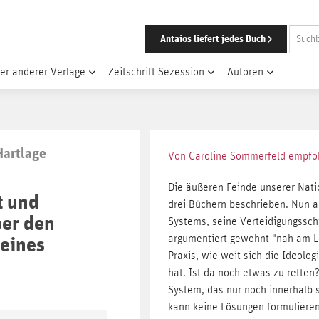
Antaios liefert jedes Buch
er anderer Verlage
Zeitschrift Sezession
Autoren
Hartlage
Von Caroline Sommerfeld empfo
Die äußeren Feinde unserer Nati
t und
drei Büchern beschrieben. Nun an
ber den
Systems, seine Verteidigungsschw
eines
argumentiert gewohnt "nah am Le
Praxis, wie weit sich die Ideol
hat. Ist da noch etwas zu retten
System, das nur noch innerhalb 
kann keine Lösungen formulieren.