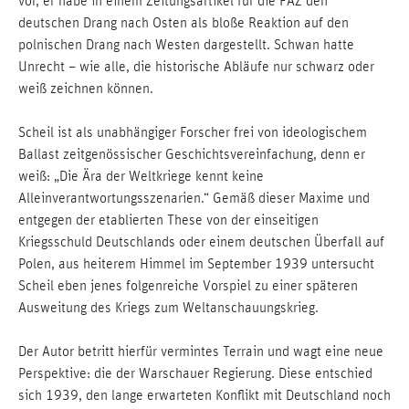
vor, er habe in einem Zeitungsartikel für die FAZ den
deutschen Drang nach Osten als bloße Reaktion auf den
polnischen Drang nach Westen dargestellt. Schwan hatte
Unrecht – wie alle, die historische Abläufe nur schwarz oder
weiß zeichnen können.
Scheil ist als unabhängiger Forscher frei von ideologischem
Ballast zeitgenössischer Geschichtsvereinfachung, denn er
weiß: „Die Ära der Weltkriege kennt keine
Alleinverantwortungsszenarien.“ Gemäß dieser Maxime und
entgegen der etablierten These von der einseitigen
Kriegsschuld Deutschlands oder einem deutschen Überfall auf
Polen, aus heiterem Himmel im September 1939 untersucht
Scheil eben jenes folgenreiche Vorspiel zu einer späteren
Ausweitung des Kriegs zum Weltanschauungskrieg.
Der Autor betritt hierfür vermintes Terrain und wagt eine neue
Perspektive: die der Warschauer Regierung. Diese entschied
sich 1939, den lange erwarteten Konflikt mit Deutschland noch