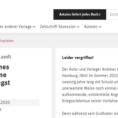
Antaios liefert jedes Buch
er anderer Verlage
Zeitschrift Sezession
Autoren
 kaplaken
Landt
Leider vergriffen!
hes
Der Autor und Verleger Andreas 
ine
Hamburg, fährt im Sommer 2010 
ngst
zwanzig Jahre lang mit Schuld un
unerwartete Weise noch einmal d
aufkommende, existentielle Angs
Kriegserlebnisse seiner Vorfahre
, 2010
t
Denn während sein Großvater mü