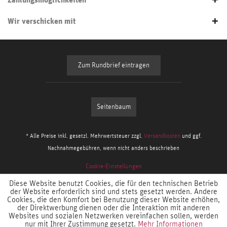
Wir verschicken mit
Zum Rundbrief eintragen
Seitenbaum
* Alle Preise inkl. gesetzl. Mehrwertsteuer zzgl.
Versandkosten
und ggf.
Nachnahmegebühren, wenn nicht anders beschrieben
Cookie-Einstellungen
Diese Website benutzt Cookies, die für den technischen Betrieb
der Website erforderlich sind und stets gesetzt werden. Andere
Cookies, die den Komfort bei Benutzung dieser Website erhöhen,
der Direktwerbung dienen oder die Interaktion mit anderen
Websites und sozialen Netzwerken vereinfachen sollen, werden
nur mit Ihrer Zustimmung gesetzt.
Mehr Informationen