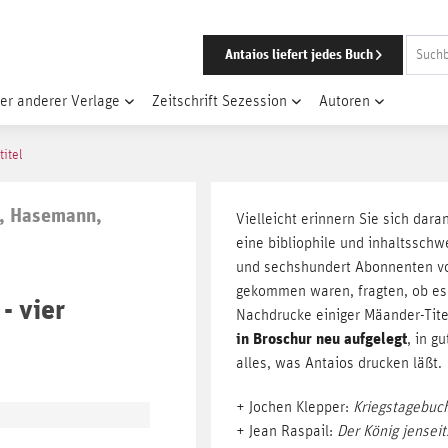
Antaios liefert jedes Buch
er anderer Verlage
Zeitschrift Sezession
Autoren
titel
l, Hasemann,
Vielleicht erinnern Sie sich da
eine bibliophile und inhaltssch
und sechshundert Abonnenten vor
gekommen waren, fragten, ob es
- vier
Nachdrucke einiger Mäander-Tit
in Broschur neu aufgelegt
, in g
alles, was Antaios drucken läßt.
+ Jochen Klepper:
Kriegstagebuc
+ Jean Raspail:
Der König jensei