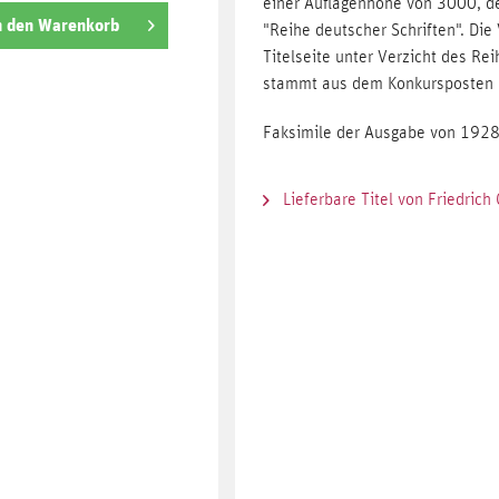
einer Auflagenhöhe von 3000, d
n den
Warenkorb
"Reihe deutscher Schriften". Di
Titelseite unter Verzicht des R
stammt aus dem Konkursposten d
Faksimile der Ausgabe von 1928
Lieferbare Titel von Friedrich