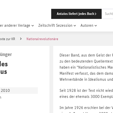
Antaios liefert jedes Buch
er anderer Verlage
Zeitschrift Sezession
Autoren
exte zur KR
Nationalrevolutionäre
Jünger
Dieser Band, aus dem Geist der 
zu den bedeutenden Quellentexte
des
haben ein "Nationalistisches M
mus
Manifest verfasst, das dem dama
Wehrverbände in Idealismus und 
R 2010
Seit 1928 ist der Text nicht wie
eines der ehemals 3000 Exempla
n
Im Jahre 1926 erschien bei der V